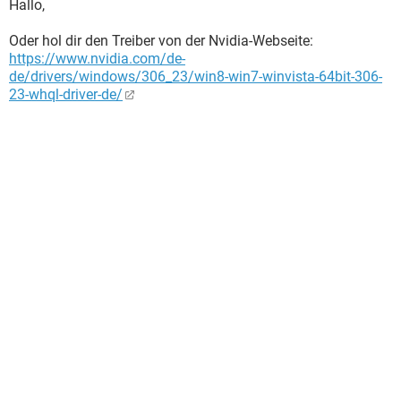
Hallo,
Oder hol dir den Treiber von der Nvidia-Webseite:
https://www.nvidia.com/de-
de/drivers/windows/306_23/win8-win7-winvista-64bit-306-
23-whql-driver-de/