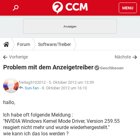
MENU
HOME
SPIELE
STREAMING
TIPPS & TRICKS
Forum
Software/Treiber
ANDROID
IOS
SPIELE
STREAMING
DOWNLOADS
Vorherige
Nächste
WINDOWS 10
INSTAGRAM
ANDROID
IOS
Problem mit dem Anzeigetreiber
WHATSAPP
SPIELE
TIKTOK
STREAMING
Geschlossen
FORUM
WINDOWS 10
INSTAGRAM
FACEBOOK
ANDROID
HARDWARE
IOS
freitag5102012
- 5. Oktober 2012 um 13:39
WHATSAPP
SPIELE
TIKTOK
STREAMING
LEXIKON
Sun-fan
-
8. Oktober 2012 um 16:10
WINDOWS 10
INSTAGRAM
FACEBOOK
ANDROID
HARDWARE
IOS
WHATSAPP
SPIELE
TIKTOK
STREAMING
hallo,
WINDOWS 10
INSTAGRAM
FACEBOOK
ANDROID
HARDWARE
IOS
Ich habe oft folgende Meldung :
WHATSAPP
TIKTOK
"NVIDIA Windows Kernel Mode Driver, Version 259.55
WINDOWS 10
INSTAGRAM
FACEBOOK
HARDWARE
reagiert nicht mehr und wurde wiederhergestellt."
WHATSAPP
TIKTOK
wie kann ich das los werden ?