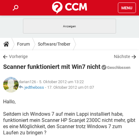
MENU
HOME
SPIELE
STREAMING
TIPPS & TRICKS
Forum
Software/Treiber
ANDROID
IOS
SPIELE
STREAMING
DOWNLOADS
Vorherige
Nächste
WINDOWS 10
INSTAGRAM
ANDROID
IOS
Scanner funktioniert mit Win7 nicht
WHATSAPP
SPIELE
TIKTOK
STREAMING
Geschlossen
FORUM
WINDOWS 10
INSTAGRAM
FACEBOOK
ANDROID
HARDWARE
IOS
darian126
- 5. Oktober 2012 um 13:22
WHATSAPP
SPIELE
TIKTOK
STREAMING
LEXIKON
jedtheboss
-
17. Oktober 2012 um 01:07
WINDOWS 10
INSTAGRAM
FACEBOOK
ANDROID
HARDWARE
IOS
WHATSAPP
SPIELE
TIKTOK
STREAMING
Hallo,
WINDOWS 10
INSTAGRAM
FACEBOOK
ANDROID
HARDWARE
IOS
Seitdem ich Windows 7 auf mein Lappi installiert habe,
WHATSAPP
TIKTOK
funktioniert mein Scanner HP Scanjet 2300C nicht mehr, gibt
WINDOWS 10
INSTAGRAM
FACEBOOK
HARDWARE
es eine Möglichkeit, den Scanner trotz Windows 7 zum
WHATSAPP
TIKTOK
Laufen zu bringen ?