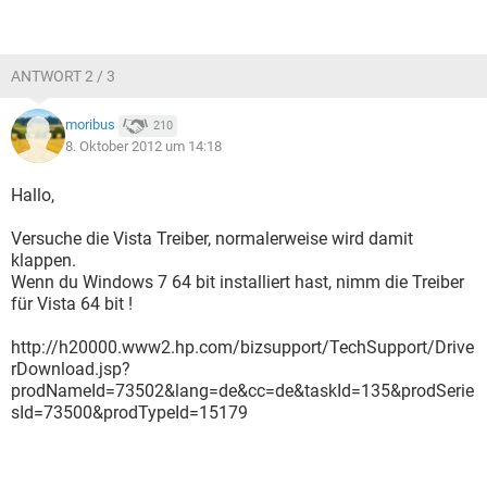
ANTWORT 2 / 3
moribus
210
8. Oktober 2012 um 14:18
Hallo,
Versuche die Vista Treiber, normalerweise wird damit
klappen.
Wenn du Windows 7 64 bit installiert hast, nimm die Treiber
für Vista 64 bit !
http://h20000.www2.hp.com/bizsupport/TechSupport/Drive
rDownload.jsp?
prodNameId=73502&lang=de&cc=de&taskId=135&prodSerie
sId=73500&prodTypeId=15179