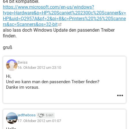
64 bit kompatibel.
https://www.microsoft.com/en-us/windows?
type=Hardware&p=HP%20Scanjet%202300c%20Scanner&v=
HP&uid=Q2957A&pf=2&pi=8&c=Printers%20%26%20Scanne
rs&sc=Scanners&os=32-bit
also lass doch Windows Update den passenden Treiber
finden.
gruß
Swiss
16. Oktober 2012 um 23:10
Hi,
Und wo kann man den passenden Treiber finden?
Danke im voraus.
jedtheboss
5.661
17. Oktober 2012 um 01:07