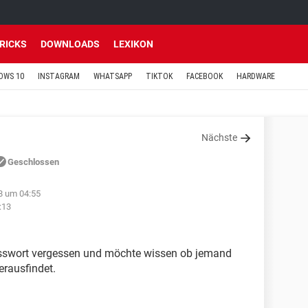
TRICKS
DOWNLOADS
LEXIKON
OWS 10
INSTAGRAM
WHATSAPP
TIKTOK
FACEBOOK
HARDWARE
Nächste
Geschlossen
8 um 04:55
:13
sswort vergessen und möchte wissen ob jemand
rausfindet.