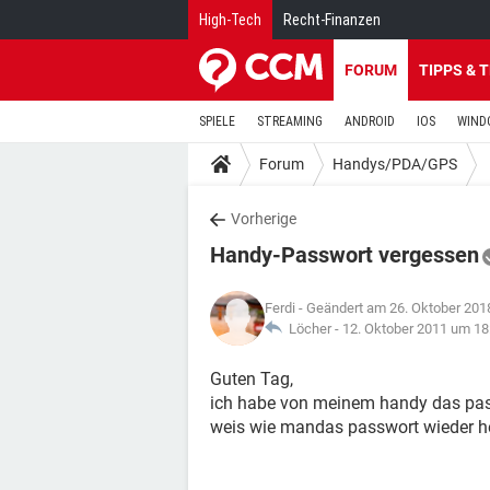
High-Tech
Recht-Finanzen
FORUM
TIPPS & 
SPIELE
STREAMING
ANDROID
IOS
WIND
Forum
Handys/PDA/GPS
Vorherige
Handy-Passwort vergessen
Ferdi
- Geändert am 26. Oktober 201
Löcher -
12. Oktober 2011 um 18
Guten Tag,
ich habe von meinem handy das pa
weis wie mandas passwort wieder he