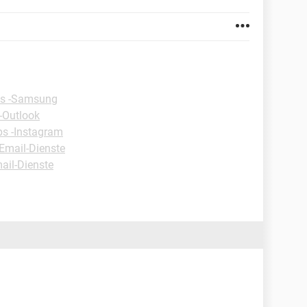
ps -Samsung
-Outlook
ps -Instagram
-Email-Dienste
ail-Dienste