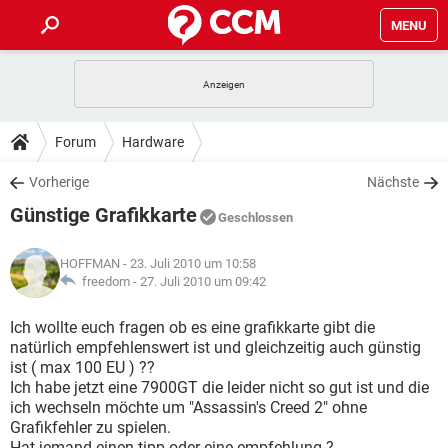
MENU
HOME
SPIELE
STREAMING
TIPPS & TRICKS
Forum
Hardware
ANDROID
IOS
SPIELE
STREAMING
DOWNLOADS
Vorherige
Nächste
WINDOWS 10
INSTAGRAM
ANDROID
IOS
Günstige Grafikkarte
WHATSAPP
SPIELE
TIKTOK
STREAMING
Geschlossen
FORUM
WINDOWS 10
INSTAGRAM
FACEBOOK
ANDROID
HARDWARE
IOS
HOFFMAN
- 23. Juli 2010 um 10:58
WHATSAPP
SPIELE
TIKTOK
STREAMING
LEXIKON
freedom -
27. Juli 2010 um 09:42
WINDOWS 10
INSTAGRAM
FACEBOOK
ANDROID
HARDWARE
IOS
WHATSAPP
SPIELE
TIKTOK
STREAMING
Ich wollte euch fragen ob es eine grafikkarte gibt die
WINDOWS 10
INSTAGRAM
natürlich empfehlenswert ist und gleichzeitig auch günstig
FACEBOOK
ANDROID
HARDWARE
IOS
ist ( max 100 EU ) ??
WHATSAPP
TIKTOK
Ich habe jetzt eine 7900GT die leider nicht so gut ist und die
WINDOWS 10
INSTAGRAM
FACEBOOK
HARDWARE
ich wechseln möchte um "Assassin's Creed 2" ohne
WHATSAPP
TIKTOK
Grafikfehler zu spielen.
Hat jemand einen tipp oder eine empfehlung ?