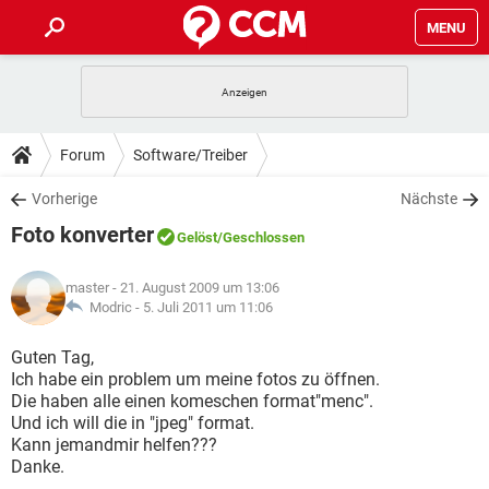
MENU
HOME
SPIELE
STREAMING
TIPPS & TRICKS
Forum
Software/Treiber
ANDROID
IOS
SPIELE
STREAMING
DOWNLOADS
Vorherige
Nächste
WINDOWS 10
INSTAGRAM
ANDROID
IOS
Foto konverter
WHATSAPP
SPIELE
TIKTOK
STREAMING
Gelöst
/Geschlossen
FORUM
WINDOWS 10
INSTAGRAM
FACEBOOK
ANDROID
HARDWARE
IOS
master
- 21. August 2009 um 13:06
WHATSAPP
SPIELE
TIKTOK
STREAMING
LEXIKON
Modric -
5. Juli 2011 um 11:06
WINDOWS 10
INSTAGRAM
FACEBOOK
ANDROID
HARDWARE
IOS
WHATSAPP
SPIELE
TIKTOK
STREAMING
Guten Tag,
WINDOWS 10
INSTAGRAM
Ich habe ein problem um meine fotos zu öffnen.
FACEBOOK
ANDROID
HARDWARE
IOS
Die haben alle einen komeschen format"menc".
WHATSAPP
TIKTOK
Und ich will die in "jpeg" format.
WINDOWS 10
INSTAGRAM
FACEBOOK
HARDWARE
Kann jemandmir helfen???
WHATSAPP
TIKTOK
Danke.