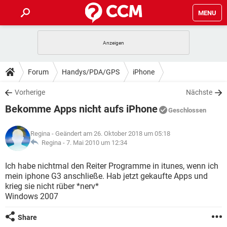
MENU
HOME
SPIELE
STREAMING
TIPPS & TRICKS
Forum
Handys/PDA/GPS
iPhone
ANDROID
IOS
SPIELE
STREAMING
DOWNLOADS
Vorherige
Nächste
WINDOWS 10
INSTAGRAM
ANDROID
IOS
Bekomme Apps nicht aufs iPhone
WHATSAPP
SPIELE
TIKTOK
STREAMING
Geschlossen
FORUM
WINDOWS 10
INSTAGRAM
FACEBOOK
ANDROID
HARDWARE
IOS
Regina
- Geändert am 26. Oktober 2018 um 05:18
WHATSAPP
SPIELE
TIKTOK
STREAMING
LEXIKON
Regina -
7. Mai 2010 um 12:34
WINDOWS 10
INSTAGRAM
FACEBOOK
ANDROID
HARDWARE
IOS
WHATSAPP
SPIELE
TIKTOK
STREAMING
Ich habe nichtmal den Reiter Programme in itunes, wenn ich
WINDOWS 10
INSTAGRAM
mein iphone G3 anschließe. Hab jetzt gekaufte Apps und
FACEBOOK
ANDROID
HARDWARE
IOS
krieg sie nicht rüber *nerv*
WHATSAPP
TIKTOK
Windows 2007
WINDOWS 10
INSTAGRAM
FACEBOOK
HARDWARE
WHATSAPP
TIKTOK
Share