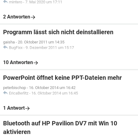
mintero
-
7. Mai 2020 um 17:11
2 Antworten
Programm lässt sich nicht deinstallieren
gaisha
-
20. Oktober 2011 um 14:35
BugFixx
-
9. Dezember 2011 um 15:17
10 Antworten
PowerPoint öffnet keine PPT-Dateien mehr
peterbischop
-
16. Oktober 2014 um 16:42
EricaBerlitz
-
16. Oktober 2014 um 16:45
1 Antwort
Bluetooth auf HP Pavilion DV7 mit Win 10
aktivieren