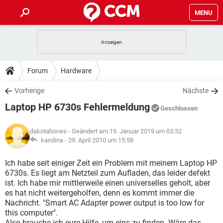
MENU
HOME
SPIELE
STREAMING
TIPPS & TRICKS
Forum
Hardware
ANDROID
IOS
SPIELE
STREAMING
DOWNLOADS
Vorherige
Nächste
WINDOWS 10
INSTAGRAM
ANDROID
IOS
Laptop HP 6730s Fehlermeldung
WHATSAPP
SPIELE
TIKTOK
STREAMING
Geschlossen
FORUM
WINDOWS 10
INSTAGRAM
FACEBOOK
ANDROID
HARDWARE
IOS
dakotabones
- Geändert am 19. Januar 2019 um 03:32
WHATSAPP
SPIELE
TIKTOK
STREAMING
LEXIKON
karolina -
29. April 2010 um 15:58
WINDOWS 10
INSTAGRAM
FACEBOOK
ANDROID
HARDWARE
IOS
WHATSAPP
SPIELE
TIKTOK
STREAMING
Ich habe seit einiger Zeit ein Problem mit meinem Laptop HP
WINDOWS 10
INSTAGRAM
6730s. Es liegt am Netzteil zum Aufladen, das leider defekt
FACEBOOK
ANDROID
HARDWARE
IOS
ist. Ich habe mir mittlerweile einen universelles geholt, aber
WHATSAPP
TIKTOK
es hat nicht weitergeholfen, denn es kommt immer die
WINDOWS 10
INSTAGRAM
FACEBOOK
HARDWARE
Nachricht. "Smart AC Adapter power output is too low for
WHATSAPP
TIKTOK
this computer".
Also brauche ich eure Hilfe, um eins zu finden. Wäre das