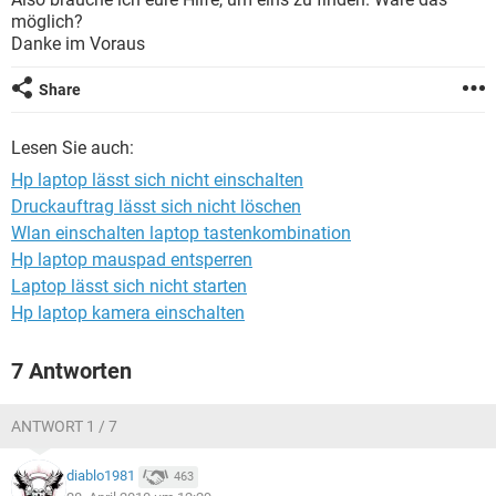
FACEBOOK
HARDWARE
möglich?
Danke im Voraus
Share
Lesen Sie auch:
Hp laptop lässt sich nicht einschalten
Druckauftrag lässt sich nicht löschen
Wlan einschalten laptop tastenkombination
Hp laptop mauspad entsperren
Laptop lässt sich nicht starten
Hp laptop kamera einschalten
7 Antworten
ANTWORT 1 / 7
diablo1981
463