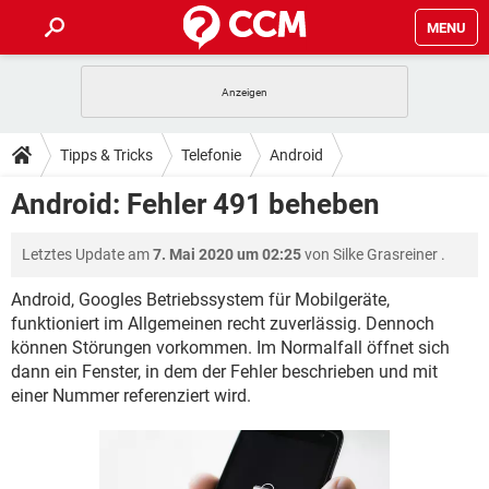
MENU
HOME
SPIELE
STREAMING
TIPPS & TRICKS
Tipps & Tricks
Telefonie
Android
ANDROID
IOS
SPIELE
STREAMING
DOWNLOADS
Android: Fehler 491 beheben
WINDOWS 10
INSTAGRAM
ANDROID
IOS
WHATSAPP
SPIELE
TIKTOK
STREAMING
FORUM
Letztes Update am
7. Mai 2020 um 02:25
von
Silke Grasreiner
.
WINDOWS 10
INSTAGRAM
FACEBOOK
ANDROID
HARDWARE
IOS
WHATSAPP
SPIELE
TIKTOK
STREAMING
Android, Googles Betriebssystem für Mobilgeräte,
LEXIKON
WINDOWS 10
INSTAGRAM
funktioniert im Allgemeinen recht zuverlässig. Dennoch
FACEBOOK
ANDROID
HARDWARE
IOS
können Störungen vorkommen. Im Normalfall öffnet sich
WHATSAPP
SPIELE
TIKTOK
STREAMING
WINDOWS 10
INSTAGRAM
dann ein Fenster, in dem der Fehler beschrieben und mit
FACEBOOK
ANDROID
HARDWARE
IOS
einer Nummer referenziert wird.
WHATSAPP
TIKTOK
WINDOWS 10
INSTAGRAM
FACEBOOK
HARDWARE
WHATSAPP
TIKTOK