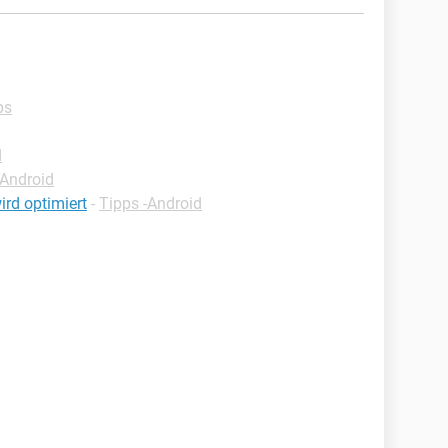
n
ps
d
-Android
ird optimiert
-
Tipps -Android