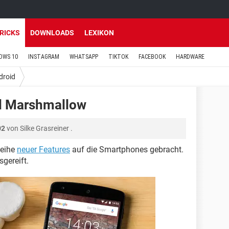
TRICKS
DOWNLOADS
LEXIKON
OWS 10
INSTAGRAM
WHATSAPP
TIKTOK
FACEBOOK
HARDWARE
droid
id Marshmallow
02
von
Silke Grasreiner
.
Reihe
neuer Features
auf die Smartphones gebracht.
sgereift.