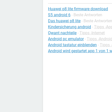
Huawei p8 lite firmware download
S5 android 6
- Beste Antworten
Das huawei p8 lite
- Beste Antworte
Kindersicherung android
-
Tipps -Ap
Qwant nachteile
-
Tipps -Internet
Android pc emulator
-
Tipps -Androi
Android tastatur einblenden
-
Tipps 
Android wird gestartet app 1 von 1 w