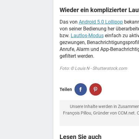
Wieder ein komplizierter La
Das von
Android 5.0 Lollipop
bekann
von seiner Bedienung her überarbeite
bzw.
Lautlos-Modus
einfach zu aktiv
gezwungen, Benachrichtigungsprofile
Anrufe, Alarm und App-Benachrichtig
gefiltert werden.
Foto: © Louis N - Shutterstock.com
Teilen
Unsere Inhalte werden in Zusammen
François Pillou, Gründer von CCM.net. 
Lesen Sie auch