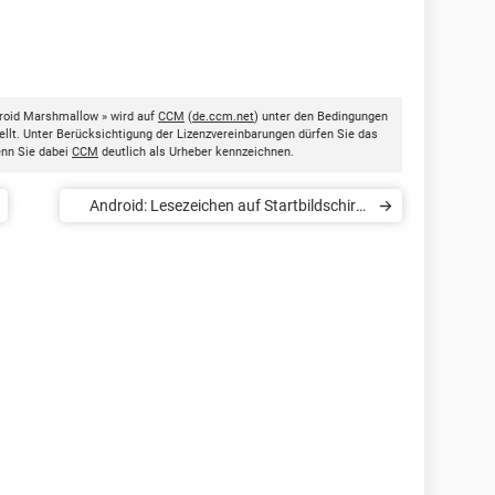
roid Marshmallow » wird auf
CCM
(
de.ccm.net
) unter den Bedingungen
llt. Unter Berücksichtigung der Lizenzvereinbarungen dürfen Sie das
enn Sie dabei
CCM
deutlich als Urheber kennzeichnen.
Android: Lesezeichen auf Startbildschirm
ablegen