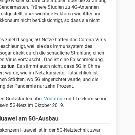
enige wissenschaftliche Studien über die Strahlung
Sendemasten. Frühere Studien zu 4G-Antennen
estgestellt, aber wichtige Faktoren wie Alter und
konsum nicht berücksichtigt, so dass sie nicht
s zuletzt sogar, 5G-Netze hätten das Corona-Virus
beschleunigt, weil sie das Immunsystem des
gar direkt durch die schädliche Strahlung einen
en Virus vortäuscht . Das ist eine Falschmeldung,
 zu tun
. Es stimmt auch nicht, dass 5G in China
rt wurde, wie im Netz kursierte. Tatsächlich ist
en Städten, wo 5G eingerichtet wurde, und die
ng der Pandemie nur zehn Prozent.
hen Großstädten über
Vodafone
und Telekom schon
e sein 5G-Netz im Oktober 2019.
 Huawei am 5G-Ausbau
konzern Huawei ist in der 5G-Netztechnik zwar