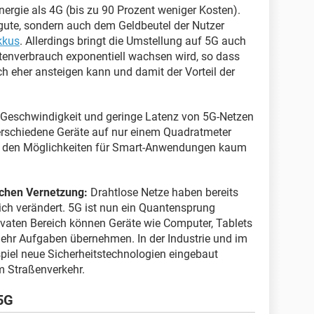
ergie als 4G (bis zu 90 Prozent weniger Kosten).
ute, sondern auch dem Geldbeutel der Nutzer
kkus
. Allerdings bringt die Umstellung auf 5G auch
tenverbrauch exponentiell wachsen wird, so dass
h eher ansteigen kann und damit der Vorteil der
Geschwindigkeit und geringe Latenz von 5G-Netzen
rschiedene Geräte auf nur einem Quadratmeter
ind den Möglichkeiten für Smart-Anwendungen kaum
lichen Vernetzung:
Drahtlose Netze haben bereits
blich verändert. 5G ist nun ein Quantensprung
rivaten Bereich können Geräte wie Computer, Tablets
hr Aufgaben übernehmen. In der Industrie und im
piel neue Sicherheitstechnologien eingebaut
m Straßenverkehr.
 5G