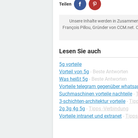
Teilen
Unsere Inhalte werden in Zusammen
François Pillou, Gründer von CCM.net. 
Lesen Sie auch
5g vorteile
Vorteil von 5g
- Beste Antworten
Was heißt 5g
- Beste Antworten
Vorteile telegram gegenüber whatsa
Suchmaschinen vorteile nachteile
-
T
3-schichten-architektur vorteile
-
Tipp
2g 3g 4g 5g
-
Tipps -Verbindung
Vorteile intranet und extranet
-
Tipps