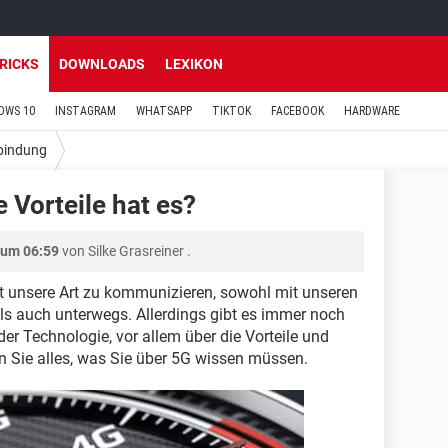
TRICKS
DOWNLOADS
LEXIKON
OWS 10
INSTAGRAM
WHATSAPP
TIKTOK
FACEBOOK
HARDWARE
bindung
 Vorteile hat es?
 um 06:59
von
Silke Grasreiner
.
ert unsere Art zu kommunizieren, sowohl mit unseren
ls auch unterwegs. Allerdings gibt es immer noch
der Technologie, vor allem über die Vorteile und
ren Sie alles, was Sie über 5G wissen müssen.