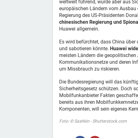
weltweit führend, wurde aber aus S
europäischen Ländern vom Ausbau de
Regierung des US-Präsidenten Dona
chinesischen Regierung und Spion
Huawei allgemein.
Es wird befürchtet, dass China über
und sabotieren könnte.
Huawei wide
meisten Ländern die geopolitischen 
Kommunikationsnetze und deren Infras
um Missbrauch zu riskieren.
Die Bundesregierung will das künfti
Sicherheitsgesetz schützen. Doch s
Mobilfunkanbieter Fakten geschaff
bereits aus ihren Mobilfunkkernnetze
Komponenten, will sein eigenes Ker
Foto: © Sashkin - Shutterstock.com