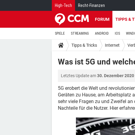
High-Tech
Recht-Finanzen
FORUM
TIPPS & 
SPIELE
STREAMING
ANDROID
IOS
WIND
Tipps & Tricks
Internet
Ver
Was ist 5G und welche
Letztes Update am
30. Dezember 2020
5G erobert die Welt und revolutioni
Geräten zu Hause, am Arbeitsplatz a
sehr viele Fragen zu und Zweifel an 
Nachteile für die Nutzer. Hier erfah