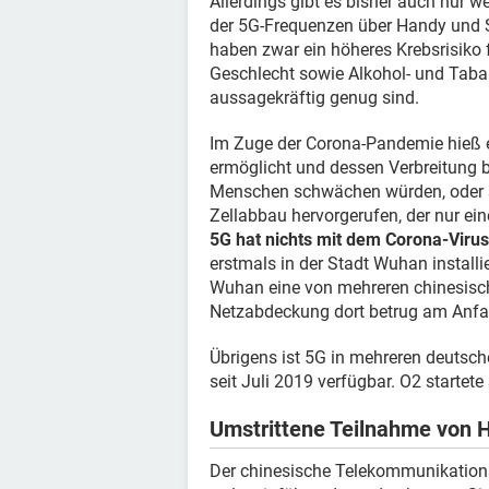
Allerdings gibt es bisher auch nur w
der 5G-Frequenzen über Handy und 
haben zwar ein höheres Krebsrisiko f
Geschlecht sowie Alkohol- und Tabak
aussagekräftig genug sind.
Im Zuge der Corona-Pandemie hieß e
ermöglicht und dessen Verbreitung 
Menschen schwächen würden, oder so
Zellabbau hervorgerufen, der nur ein
5G hat nichts mit dem Corona-Virus
erstmals in der Stadt Wuhan installie
Wuhan eine von mehreren chinesisch
Netzabdeckung dort betrug am Anfa
Übrigens ist 5G in mehreren deutsc
seit Juli 2019 verfügbar. O2 startet
Umstrittene Teilnahme von
Der chinesische Telekommunikations