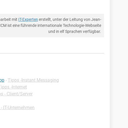
arbeit mit
IT-Experten
erstellt, unter der Leitung von Jean-
CCM ist eine führende internationale Technologie-Webseite
und in elf Sprachen verfügbar.
pp
-
Tipps -Instant Messaging
ipps -Internet
s - Client/Server
 - IT-Unternehmen