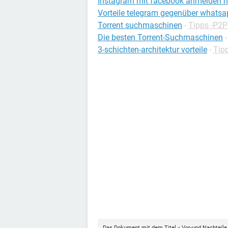
Instagram mit facebook anmelden n
Vorteile telegram gegenüber whatsa
Torrent suchmaschinen
-
Tipps -P2P
Die besten Torrent-Suchmaschinen
3-schichten-architektur vorteile
-
Tipp
Das Dokument mit dem Titel « Vor-und Nachteile