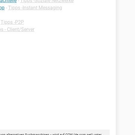
achteile
-
Tipps -Soziale Netzwerke
pp
-
Tipps -Instant Messaging
-
Tipps -P2P
s - Client/Server
 von alternativen Suchmaschinen » wird auf
CCM
(
de.ccm.net
) unter