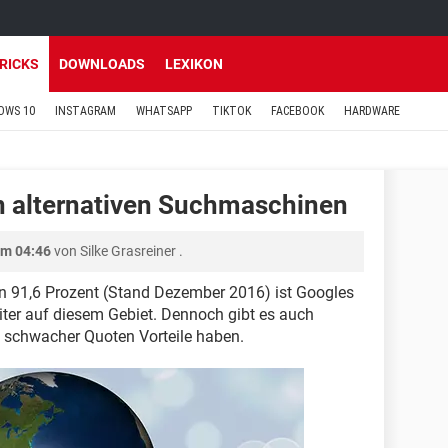
TRICKS
DOWNLOADS
LEXIKON
OWS 10
INSTAGRAM
WHATSAPP
TIKTOK
FACEBOOK
HARDWARE
n alternativen Suchmaschinen
um 04:46
von
Silke Grasreiner
.
on 91,6 Prozent (Stand Dezember 2016) ist Googles
ter auf diesem Gebiet. Dennoch gibt es auch
z schwacher Quoten Vorteile haben.