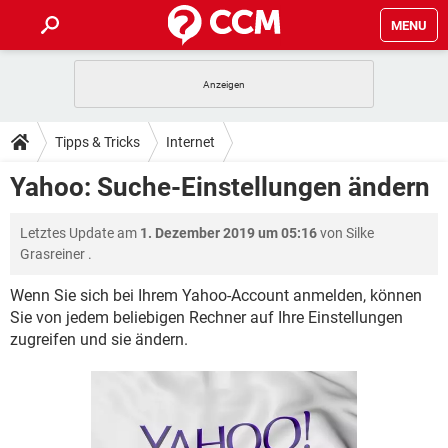
MENU
HOME
SPIELE
STREAMING
TIPPS & TRICKS
Tipps & Tricks
Internet
ANDROID
IOS
SPIELE
STREAMING
DOWNLOADS
Yahoo: Suche-Einstellungen ändern
WINDOWS 10
INSTAGRAM
ANDROID
IOS
WHATSAPP
SPIELE
TIKTOK
STREAMING
FORUM
Letztes Update am
1. Dezember 2019 um 05:16
von
Silke
WINDOWS 10
INSTAGRAM
FACEBOOK
ANDROID
HARDWARE
IOS
Grasreiner
.
WHATSAPP
SPIELE
TIKTOK
STREAMING
LEXIKON
WINDOWS 10
INSTAGRAM
Wenn Sie sich bei Ihrem Yahoo-Account anmelden, können
FACEBOOK
ANDROID
HARDWARE
IOS
Sie von jedem beliebigen Rechner auf Ihre Einstellungen
WHATSAPP
SPIELE
TIKTOK
STREAMING
WINDOWS 10
INSTAGRAM
zugreifen und sie ändern.
FACEBOOK
ANDROID
HARDWARE
IOS
WHATSAPP
TIKTOK
WINDOWS 10
INSTAGRAM
FACEBOOK
HARDWARE
WHATSAPP
TIKTOK