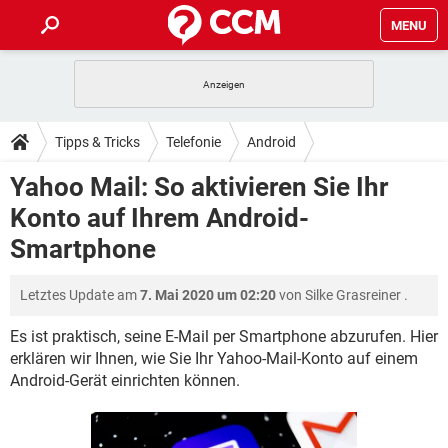
MENU
HOME
SPIELE
STREAMING
TIPPS & TRICKS
Tipps & Tricks
Telefonie
Android
ANDROID
IOS
SPIELE
STREAMING
DOWNLOADS
Yahoo Mail: So aktivieren Sie Ihr
WINDOWS 10
INSTAGRAM
ANDROID
IOS
Konto auf Ihrem Android-
WHATSAPP
SPIELE
TIKTOK
STREAMING
FORUM
WINDOWS 10
INSTAGRAM
Smartphone
FACEBOOK
ANDROID
HARDWARE
IOS
WHATSAPP
SPIELE
TIKTOK
STREAMING
LEXIKON
WINDOWS 10
INSTAGRAM
Letztes Update am
7. Mai 2020 um 02:20
von
Silke Grasreiner
.
FACEBOOK
ANDROID
HARDWARE
IOS
WHATSAPP
SPIELE
TIKTOK
STREAMING
Es ist praktisch, seine E-Mail per Smartphone abzurufen. Hier
WINDOWS 10
INSTAGRAM
FACEBOOK
ANDROID
HARDWARE
IOS
erklären wir Ihnen, wie Sie Ihr Yahoo-Mail-Konto auf einem
WHATSAPP
TIKTOK
Android-Gerät einrichten können.
WINDOWS 10
INSTAGRAM
FACEBOOK
HARDWARE
WHATSAPP
TIKTOK