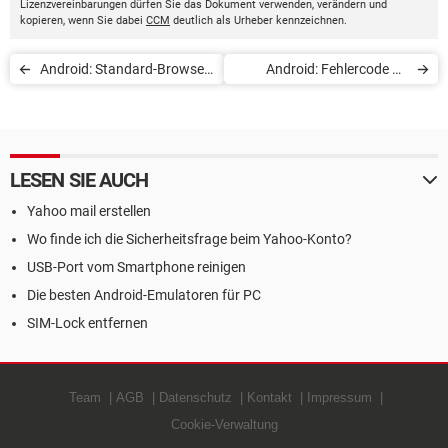
Lizenzvereinbarungen dürfen Sie das Dokument verwenden, verändern und
kopieren, wenn Sie dabei
CCM
deutlich als Urheber kennzeichnen.
Android: Standard-Browser
Android: Fehlercode 24
festlegen
beheben
LESEN SIE AUCH
Yahoo mail erstellen
Wo finde ich die Sicherheitsfrage beim Yahoo-Konto?
USB-Port vom Smartphone reinigen
Die besten Android-Emulatoren für PC
SIM-Lock entfernen
Team
AGB
Datenschutz
Kontakt
Impressum
Cookie-Verwaltung