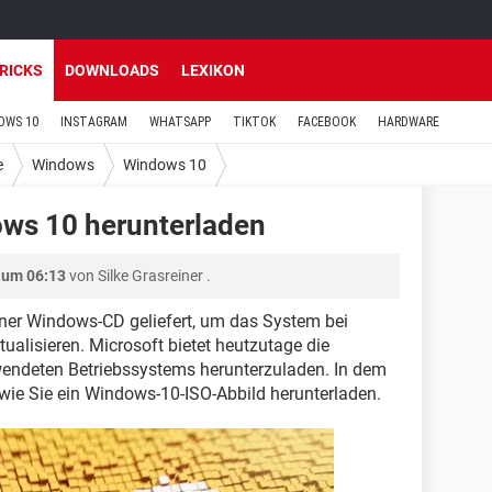
TRICKS
DOWNLOADS
LEXIKON
OWS 10
INSTAGRAM
WHATSAPP
TIKTOK
FACEBOOK
HARDWARE
e
Windows
Windows 10
ws 10 herunterladen
 um 06:13
von
Silke Grasreiner
.
ner Windows-CD geliefert, um das System bei
tualisieren. Microsoft bietet heutzutage die
wendeten Betriebssystems herunterzuladen. In dem
, wie Sie ein Windows-10-ISO-Abbild herunterladen.