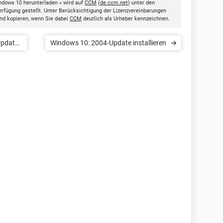
ndows 10 herunterladen » wird auf
CCM
(
de.ccm.net
) unter den
rfügung gestellt. Unter Berücksichtigung der Lizenzvereinbarungen
nd kopieren, wenn Sie dabei
CCM
deutlich als Urheber kennzeichnen.
Updates
Windows 10: 2004-Update installieren