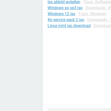
Iso abbild erstellen
-
Tipps -Software
Windows xp sp3 iso
-
Downloads - B
Windows 12 iso
-
Tipps -Windows
Xp service pack 2 iso
-
Downloads -
Linux mint iso download
-
Downloads