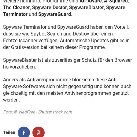
Weitere namhafte Programme sind
Ad-Aware
,
A-Squared
,
The Cleaner
,
Spyware Doctor
,
SpywareBlaster
,
Spyware
Terminator
und
SpywareGuard
.
Spyware Terminator und SpywareGuard haben den Vorteil,
dass sie wie Spybot Search and Destroy über einen
Echtzeitscanner verfügen. Automatische Updates gibt es in
der Gratisversion bei keinem dieser Programme.
SpywareBlaster ist als zuverlässiger Schutz für den Browser
hervorzuheben.
Anders als Antivirenprogramme blockieren diese Anti-
Spyware-Softwares sich nicht gegenseitig und können auch
gleichzeitig mit den meisten Antivirenprogrammen genutzt
werden.
Foto: © VladFree - Shutterstock.com
Teilen