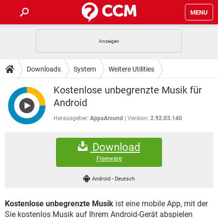
MENU
HOME
SPIELE
STREAMING
TIPPS & TRICKS
Downloads
System
Weitere Utilities
ANDROID
IOS
SPIELE
STREAMING
DOWNLOADS
Kostenlose unbegrenzte Musik für
WINDOWS 10
INSTAGRAM
ANDROID
IOS
Android
WHATSAPP
SPIELE
TIKTOK
STREAMING
FORUM
WINDOWS 10
INSTAGRAM
Herausgeber:
AppsAround
Version:
2.92.03.140
FACEBOOK
ANDROID
HARDWARE
IOS
WHATSAPP
SPIELE
TIKTOK
STREAMING
LEXIKON
WINDOWS 10
INSTAGRAM
Download
FACEBOOK
ANDROID
HARDWARE
IOS
WHATSAPP
SPIELE
TIKTOK
STREAMING
Freeware
WINDOWS 10
INSTAGRAM
FACEBOOK
ANDROID
HARDWARE
IOS
Android
-
Deutsch
WHATSAPP
TIKTOK
WINDOWS 10
INSTAGRAM
FACEBOOK
HARDWARE
Kostenlose unbegrenzte Musik
ist eine mobile App, mit der
WHATSAPP
TIKTOK
Sie kostenlos Musik auf Ihrem Android-Gerät abspielen