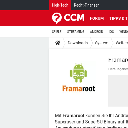
High-Tech
Recht-Finanzen
FORUM
TIPPS & 
SPIELE
STREAMING
ANDROID
IOS
WIND
Downloads
System
Weitere
Framar
Herausgeber
Mit
Framaroot
können Sie Ihr Andro
Superuser und SuperSU Binary auf Ih