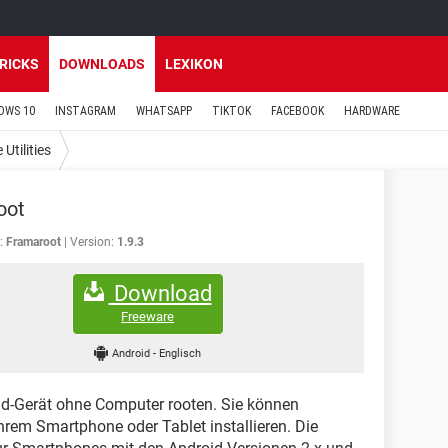
TRICKS
DOWNLOADS
LEXIKON
OWS 10
INSTAGRAM
WHATSAPP
TIKTOK
FACEBOOK
HARDWARE
 Utilities
oot
:
Framaroot
Version:
1.9.3
Download
Freeware
Android
-
Englisch
id-Gerät ohne Computer rooten. Sie können
rem Smartphone oder Tablet installieren. Die