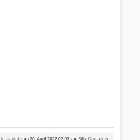
ztes Update am
20. April 2022 07:03
von
Silke Grasreiner
.