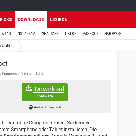
TRICKS
DOWNLOADS
LEXIKON
OWS 10
INSTAGRAM
WHATSAPP
TIKTOK
FACEBOOK
HARDWARE
 Utilities
oot
:
Framaroot
Version:
1.9.3
Download
Freeware
Android
-
Englisch
id-Gerät ohne Computer rooten. Sie können
rem Smartphone oder Tablet installieren. Die