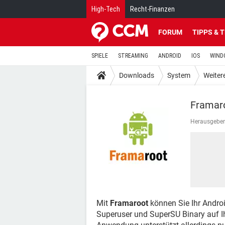
High-Tech
Recht-Finanzen
FORUM
TIPPS & 
SPIELE
STREAMING
ANDROID
IOS
WIND
Downloads
System
Weitere
Framar
Herausgeber
Mit
Framaroot
können Sie Ihr Andro
Superuser und SuperSU Binary auf Ih