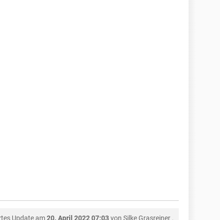
ztes Update am
20. April 2022 07:03
von
Silke Grasreiner
.