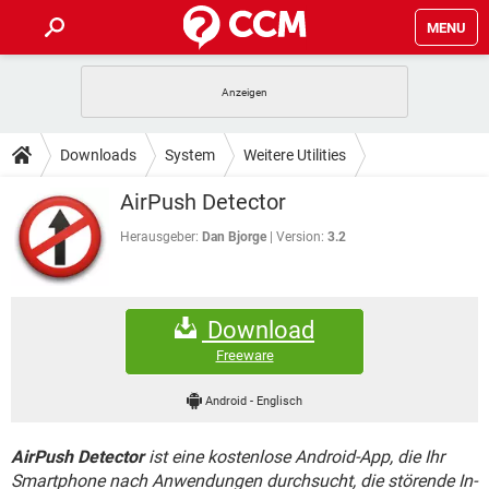
MENU
HOME
SPIELE
STREAMING
TIPPS & TRICKS
Downloads
System
Weitere Utilities
ANDROID
IOS
SPIELE
STREAMING
DOWNLOADS
AirPush Detector
WINDOWS 10
INSTAGRAM
ANDROID
IOS
WHATSAPP
SPIELE
TIKTOK
STREAMING
Herausgeber:
Dan Bjorge
Version:
3.2
FORUM
WINDOWS 10
INSTAGRAM
FACEBOOK
ANDROID
HARDWARE
IOS
WHATSAPP
SPIELE
TIKTOK
STREAMING
LEXIKON
WINDOWS 10
INSTAGRAM
Download
FACEBOOK
ANDROID
HARDWARE
IOS
WHATSAPP
SPIELE
TIKTOK
STREAMING
Freeware
WINDOWS 10
INSTAGRAM
FACEBOOK
ANDROID
HARDWARE
IOS
Android
-
Englisch
WHATSAPP
TIKTOK
WINDOWS 10
INSTAGRAM
FACEBOOK
HARDWARE
AirPush Detector
ist eine kostenlose Android-App, die Ihr
WHATSAPP
TIKTOK
Smartphone nach Anwendungen durchsucht, die störende In-