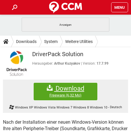
MENU
HOME
SPIELE
STREAMING
TIPPS & TRICKS
Downloads
System
Weitere Utilities
ANDROID
IOS
SPIELE
STREAMING
DOWNLOADS
DriverPack Solution
WINDOWS 10
INSTAGRAM
ANDROID
IOS
WHATSAPP
SPIELE
TIKTOK
STREAMING
Herausgeber:
Arthur Kuzyakov
Version:
17.7.99
FORUM
WINDOWS 10
INSTAGRAM
FACEBOOK
ANDROID
HARDWARE
IOS
WHATSAPP
SPIELE
TIKTOK
STREAMING
LEXIKON
WINDOWS 10
INSTAGRAM
Download
FACEBOOK
ANDROID
HARDWARE
IOS
WHATSAPP
SPIELE
TIKTOK
STREAMING
Freeware
(6,32 Mo)
WINDOWS 10
INSTAGRAM
FACEBOOK
ANDROID
HARDWARE
IOS
Windows XP Windows Vista Windows 7 Windows 8 Windows 10
-
Deutsch
WHATSAPP
TIKTOK
WINDOWS 10
INSTAGRAM
FACEBOOK
HARDWARE
Nach der Installation einer neuen Windows-Version können
WHATSAPP
TIKTOK
Ihre alten Peripherie-Treiber (Soundkarte, Grafikkarte, Drucker