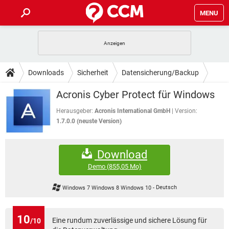
MENU
HOME
SPIELE
STREAMING
TIPPS & TRICKS
Downloads
Sicherheit
Datensicherung/Backup
ANDROID
IOS
SPIELE
STREAMING
DOWNLOADS
Acronis Cyber Protect für Windows
WINDOWS 10
INSTAGRAM
ANDROID
IOS
WHATSAPP
SPIELE
TIKTOK
STREAMING
Herausgeber:
Acronis International GmbH
Version:
FORUM
WINDOWS 10
INSTAGRAM
1.7.0.0 (neuste Version)
FACEBOOK
ANDROID
HARDWARE
IOS
WHATSAPP
SPIELE
TIKTOK
STREAMING
LEXIKON
WINDOWS 10
INSTAGRAM
Download
FACEBOOK
ANDROID
HARDWARE
IOS
WHATSAPP
SPIELE
TIKTOK
STREAMING
Demo
(855,05 Mo)
WINDOWS 10
INSTAGRAM
FACEBOOK
ANDROID
HARDWARE
IOS
Windows 7 Windows 8 Windows 10
-
Deutsch
WHATSAPP
TIKTOK
WINDOWS 10
INSTAGRAM
FACEBOOK
HARDWARE
WHATSAPP
TIKTOK
10
Eine rundum zuverlässige und sichere Lösung für
/10