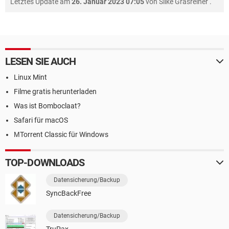
Letztes Update am
26. Januar 2023 07:05
von
Silke Grasreiner
.
LESEN SIE AUCH
Linux Mint
Filme gratis herunterladen
Was ist Bomboclaat?
Safari für macOS
ΜTorrent Classic für Windows
TOP-DOWNLOADS
Datensicherung/Backup
SyncBackFree
Datensicherung/Backup
TruPax