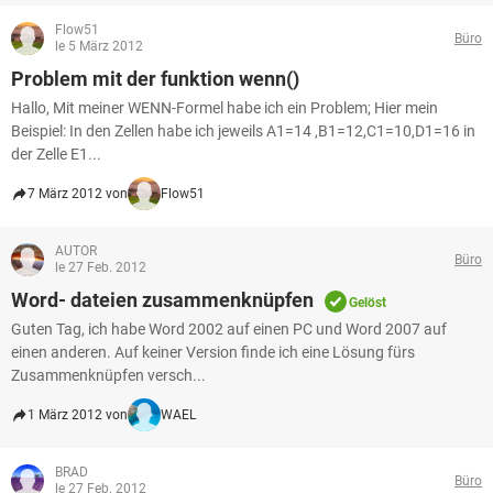
Flow51
Büro
le 5 März 2012
Problem mit der funktion wenn()
Hallo, Mit meiner WENN-Formel habe ich ein Problem; Hier mein
Beispiel: In den Zellen habe ich jeweils A1=14 ,B1=12,C1=10,D1=16 in
der Zelle E1...
7 März 2012 von
Flow51
AUTOR
Büro
le 27 Feb. 2012
Word- dateien zusammenknüpfen
Gelöst
Guten Tag, ich habe Word 2002 auf einen PC und Word 2007 auf
einen anderen. Auf keiner Version finde ich eine Lösung fürs
Zusammenknüpfen versch...
1 März 2012 von
WAEL
BRAD
Büro
le 27 Feb. 2012