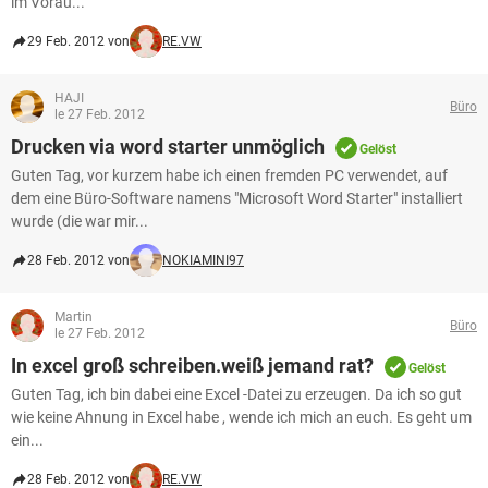
im Vorau...
29 Feb. 2012 von
RE.VW
HAJI
Büro
le 27 Feb. 2012
Drucken via word starter unmöglich
Gelöst
Guten Tag, vor kurzem habe ich einen fremden PC verwendet, auf
dem eine Büro-Software namens "Microsoft Word Starter" installiert
wurde (die war mir...
28 Feb. 2012 von
NOKIAMINI97
Martin
Büro
le 27 Feb. 2012
In excel groß schreiben.weiß jemand rat?
Gelöst
Guten Tag, ich bin dabei eine Excel -Datei zu erzeugen. Da ich so gut
wie keine Ahnung in Excel habe , wende ich mich an euch. Es geht um
ein...
28 Feb. 2012 von
RE.VW