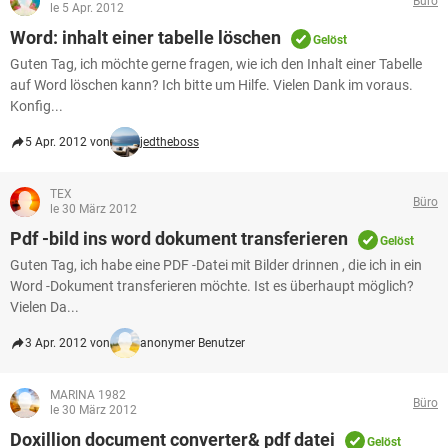
Büro
FACEBOOK
HARDWARE
le 5 Apr. 2012
Word: inhalt einer tabelle löschen
Gelöst
Guten Tag, ich möchte gerne fragen, wie ich den Inhalt einer Tabelle
auf Word löschen kann? Ich bitte um Hilfe. Vielen Dank im voraus.
Konfig...
5 Apr. 2012 von
jedtheboss
TEX
Büro
le 30 März 2012
Pdf -bild ins word dokument transferieren
Gelöst
Guten Tag, ich habe eine PDF -Datei mit Bilder drinnen , die ich in ein
Word -Dokument transferieren möchte. Ist es überhaupt möglich?
Vielen Da...
3 Apr. 2012 von
anonymer Benutzer
MARINA 1982
Büro
le 30 März 2012
Doxillion document converter& pdf datei
Gelöst