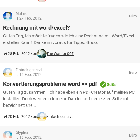
Malmö
Büro
le 27 Feb. 2012
Rechnung mit word/excel?
Guten Tag, Ich möchte fragen wie ich eine Rechnung mit Word/Excel
erstellen Kann? Danke im voraus für Tipps. Gruss
28 Feb. 2012 von
The Warrior 007
Einfach genervt
Büro
le 16 Feb. 2012
Konvertierungsprobleme:word => pdf
Gelöst
Guten Tag zusammen , Ich habe eben ein PDFCreator auf meinen PC
installiert.Doch werden mir meine Dateien auf der letzten Seite rot-
bezeichnet: Cre...
20 Feb. 2012 von
Einfach genervt
OlypIna
Büro
le 16 Feb. 2012