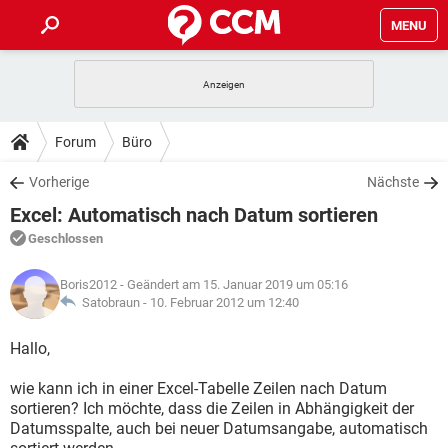
MENU
HOME
SPIELE
STREAMING
TIPPS & TRICKS
Forum
Büro
ANDROID
IOS
SPIELE
STREAMING
DOWNLOADS
Vorherige
Nächste
WINDOWS 10
INSTAGRAM
ANDROID
IOS
Excel: Automatisch nach Datum sortieren
WHATSAPP
SPIELE
TIKTOK
STREAMING
FORUM
WINDOWS 10
INSTAGRAM
Geschlossen
FACEBOOK
ANDROID
HARDWARE
IOS
WHATSAPP
SPIELE
TIKTOK
STREAMING
LEXIKON
WINDOWS 10
Boris2012
- Geändert am 15. Januar 2019 um 05:16
INSTAGRAM
FACEBOOK
ANDROID
HARDWARE
IOS
Satobraun -
10. Februar 2012 um 12:40
WHATSAPP
SPIELE
TIKTOK
STREAMING
WINDOWS 10
INSTAGRAM
Hallo,
FACEBOOK
ANDROID
HARDWARE
IOS
WHATSAPP
TIKTOK
wie kann ich in einer Excel-Tabelle Zeilen nach Datum
WINDOWS 10
INSTAGRAM
FACEBOOK
HARDWARE
sortieren? Ich möchte, dass die Zeilen in Abhängigkeit der
WHATSAPP
TIKTOK
Datumsspalte, auch bei neuer Datumsangabe, automatisch