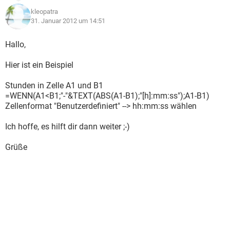
kleopatra
31. Januar 2012 um 14:51
Hallo,
Hier ist ein Beispiel
Stunden in Zelle A1 und B1
=WENN(A1<B1;"-"&TEXT(ABS(A1-B1);"[h]:mm:ss");A1-B1)
Zellenformat "Benutzerdefiniert" --> hh:mm:ss wählen
Ich hoffe, es hilft dir dann weiter ;-)
Grüße