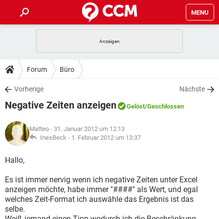
MENU
HOME
SPIELE
STREAMING
TIPPS & TRICKS
Forum
Büro
ANDROID
IOS
SPIELE
STREAMING
DOWNLOADS
Vorherige
Nächste
WINDOWS 10
INSTAGRAM
ANDROID
IOS
Negative Zeiten anzeigen
WHATSAPP
SPIELE
TIKTOK
STREAMING
Gelöst
/Geschlossen
FORUM
WINDOWS 10
INSTAGRAM
FACEBOOK
ANDROID
HARDWARE
IOS
Matteo
- 31. Januar 2012 um 12:13
WHATSAPP
SPIELE
TIKTOK
STREAMING
LEXIKON
InesBeck -
1. Februar 2012 um 13:37
WINDOWS 10
INSTAGRAM
FACEBOOK
ANDROID
HARDWARE
IOS
WHATSAPP
SPIELE
TIKTOK
STREAMING
Hallo,
WINDOWS 10
INSTAGRAM
FACEBOOK
ANDROID
HARDWARE
IOS
Es ist immer nervig wenn ich negative Zeiten unter Excel
WHATSAPP
TIKTOK
anzeigen möchte, habe immer "####" als Wert, und egal
WINDOWS 10
INSTAGRAM
FACEBOOK
HARDWARE
welches Zeit-Format ich auswähle das Ergebnis ist das
WHATSAPP
TIKTOK
selbe.
Weiß jemand einen Tipp wodurch ich die Beschränkung