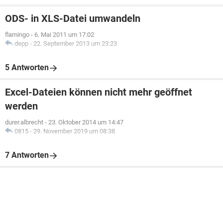
ODS- in XLS-Datei umwandeln
flamingo
-
6. Mai 2011 um 17:02
depp
-
22. September 2013 um 23:23
5 Antworten
Excel-Dateien können nicht mehr geöffnet
werden
durer.albrecht
-
23. Oktober 2014 um 14:47
0815
-
29. November 2019 um 08:38
7 Antworten