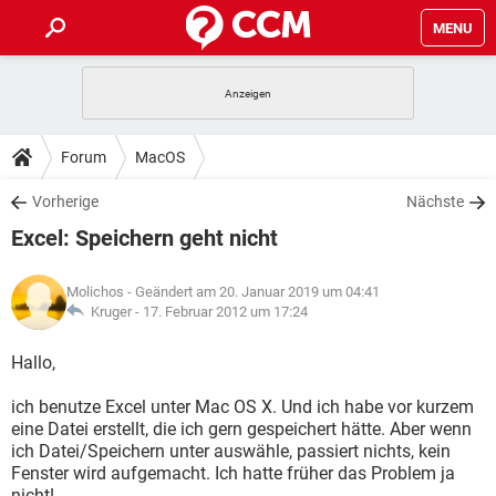
MENU
HOME
SPIELE
STREAMING
TIPPS & TRICKS
Forum
MacOS
ANDROID
IOS
SPIELE
STREAMING
DOWNLOADS
Vorherige
Nächste
WINDOWS 10
INSTAGRAM
ANDROID
IOS
Excel: Speichern geht nicht
WHATSAPP
SPIELE
TIKTOK
STREAMING
FORUM
WINDOWS 10
INSTAGRAM
FACEBOOK
ANDROID
HARDWARE
IOS
Molichos
- Geändert am 20. Januar 2019 um 04:41
WHATSAPP
SPIELE
TIKTOK
STREAMING
LEXIKON
Kruger -
17. Februar 2012 um 17:24
WINDOWS 10
INSTAGRAM
FACEBOOK
ANDROID
HARDWARE
IOS
WHATSAPP
SPIELE
TIKTOK
STREAMING
Hallo,
WINDOWS 10
INSTAGRAM
FACEBOOK
ANDROID
HARDWARE
IOS
ich benutze Excel unter Mac OS X. Und ich habe vor kurzem
WHATSAPP
TIKTOK
eine Datei erstellt, die ich gern gespeichert hätte. Aber wenn
WINDOWS 10
INSTAGRAM
FACEBOOK
HARDWARE
ich Datei/Speichern unter auswähle, passiert nichts, kein
WHATSAPP
TIKTOK
Fenster wird aufgemacht. Ich hatte früher das Problem ja
nicht!