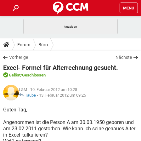
MENU
HOME
SPIELE
STREAMING
TIPPS & TRICKS
Forum
Büro
ANDROID
IOS
SPIELE
STREAMING
DOWNLOADS
Vorherige
Nächste
WINDOWS 10
INSTAGRAM
ANDROID
IOS
Excel- Formel für Alterrechnung gesucht.
WHATSAPP
SPIELE
TIKTOK
STREAMING
FORUM
WINDOWS 10
INSTAGRAM
Gelöst
/Geschlossen
FACEBOOK
ANDROID
HARDWARE
IOS
WHATSAPP
SPIELE
TIKTOK
STREAMING
LEXIKON
WINDOWS 10
L&M
- 10. Februar 2012 um 10:28
INSTAGRAM
FACEBOOK
ANDROID
HARDWARE
IOS
Taube
-
13. Februar 2012 um 09:25
WHATSAPP
SPIELE
TIKTOK
STREAMING
WINDOWS 10
INSTAGRAM
Guten Tag,
FACEBOOK
ANDROID
HARDWARE
IOS
WHATSAPP
TIKTOK
Angenommen ist die Person A am 30.03.1950 geboren und
WINDOWS 10
INSTAGRAM
FACEBOOK
HARDWARE
am 23.02.2011 gestorben. Wie kann ich seine genaues Alter
WHATSAPP
TIKTOK
in Excel kalkulieren?