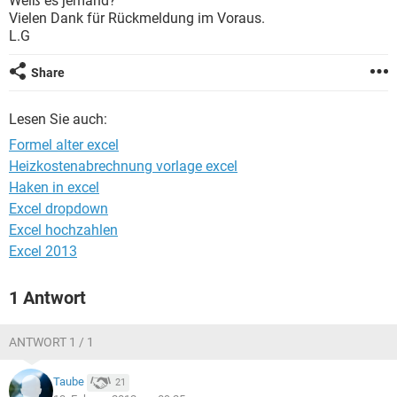
Weiß es jemand?
FACEBOOK
HARDWARE
Vielen Dank für Rückmeldung im Voraus.
L.G
Share
Lesen Sie auch:
Formel alter excel
Heizkostenabrechnung vorlage excel
Haken in excel
Excel dropdown
Excel hochzahlen
Excel 2013
1 Antwort
ANTWORT 1 / 1
Taube
21