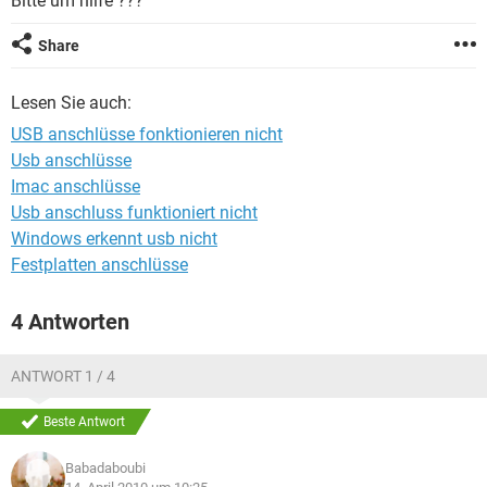
Bitte um hilfe ???
FACEBOOK
HARDWARE
Share
Lesen Sie auch:
USB anschlüsse fonktionieren nicht
Usb anschlüsse
Imac anschlüsse
Usb anschluss funktioniert nicht
Windows erkennt usb nicht
Festplatten anschlüsse
4 Antworten
ANTWORT 1 / 4
Beste Antwort
Babadaboubi