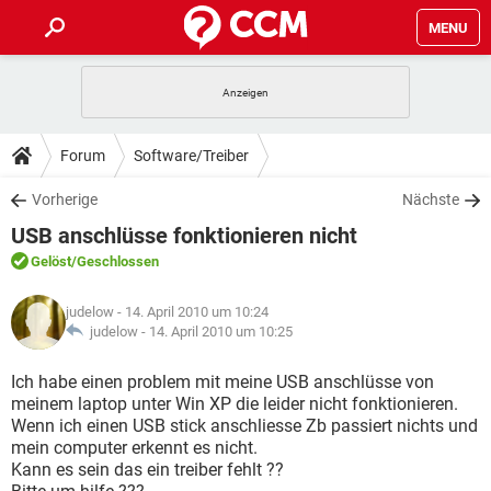
MENU
HOME
SPIELE
STREAMING
TIPPS & TRICKS
Forum
Software/Treiber
ANDROID
IOS
SPIELE
STREAMING
DOWNLOADS
Vorherige
Nächste
WINDOWS 10
INSTAGRAM
ANDROID
IOS
USB anschlüsse fonktionieren nicht
WHATSAPP
SPIELE
TIKTOK
STREAMING
FORUM
WINDOWS 10
INSTAGRAM
Gelöst
/Geschlossen
FACEBOOK
ANDROID
HARDWARE
IOS
WHATSAPP
SPIELE
TIKTOK
STREAMING
LEXIKON
WINDOWS 10
judelow
- 14. April 2010 um 10:24
INSTAGRAM
FACEBOOK
ANDROID
HARDWARE
IOS
judelow -
14. April 2010 um 10:25
WHATSAPP
SPIELE
TIKTOK
STREAMING
WINDOWS 10
INSTAGRAM
Ich habe einen problem mit meine USB anschlüsse von
FACEBOOK
ANDROID
HARDWARE
IOS
meinem laptop unter Win XP die leider nicht fonktionieren.
WHATSAPP
TIKTOK
Wenn ich einen USB stick anschliesse Zb passiert nichts und
WINDOWS 10
INSTAGRAM
FACEBOOK
HARDWARE
mein computer erkennt es nicht.
WHATSAPP
TIKTOK
Kann es sein das ein treiber fehlt ??