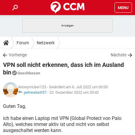
MENU
HOME
SPIELE
STREAMING
TIPPS & TRICKS
Forum
Netzwerk
ANDROID
IOS
SPIELE
STREAMING
DOWNLOADS
Vorherige
Nächste
WINDOWS 10
INSTAGRAM
ANDROID
IOS
VPN soll nicht erkennen, dass ich im Ausland
WHATSAPP
SPIELE
TIKTOK
STREAMING
FORUM
WINDOWS 10
INSTAGRAM
bin
Geschlossen
FACEBOOK
ANDROID
HARDWARE
IOS
WHATSAPP
SPIELE
TIKTOK
STREAMING
LEXIKON
WINDOWS 10
INSTAGRAM
AnonymUser123
- Geändert am 6. Juli 2022 um 00:00
FACEBOOK
ANDROID
HARDWARE
IOS
petrwebstr57
-
22. Dezember 2022 um 20:42
WHATSAPP
SPIELE
TIKTOK
STREAMING
WINDOWS 10
INSTAGRAM
Guten Tag,
FACEBOOK
ANDROID
HARDWARE
IOS
WHATSAPP
TIKTOK
WINDOWS 10
INSTAGRAM
ich habe einen Laptop mit VPN (Global Protect von Palo
FACEBOOK
HARDWARE
Alto), welches immer aktiv ist und nicht von selbst
WHATSAPP
TIKTOK
ausgeschaltet werden kann.