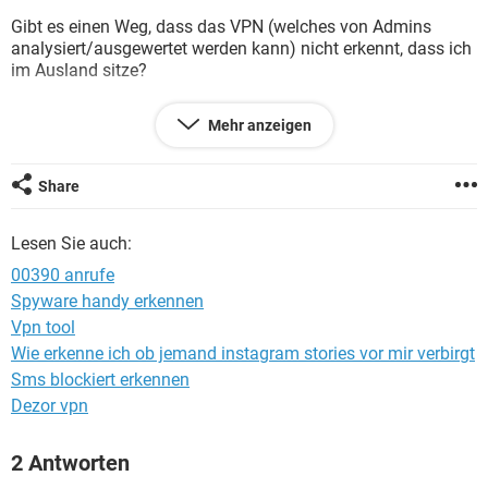
FACEBOOK
HARDWARE
Gibt es einen Weg, dass das VPN (welches von Admins
analysiert/ausgewertet werden kann) nicht erkennt, dass ich
im Ausland sitze?
Ich habe probiert ein internetfähiges Gerät dazwischen zu
Mehr anzeigen
schalten, welches mit einem VPN im Ausland verbunden ist
und dann einen WLAN-Hotspot gibt, in welchen mein Laptop
sich einwählt. Allerdings haben die VPNs sich quasi
Share
gegenseitig Probleme gemacht und sich abgeschaltet.
Lesen Sie auch:
Über Ideen wäre ich sehr dankbar
Viele Grüße
00390 anrufe
Spyware handy erkennen
Vpn tool
Wie erkenne ich ob jemand instagram stories vor mir verbirgt
Sms blockiert erkennen
Dezor vpn
2 Antworten