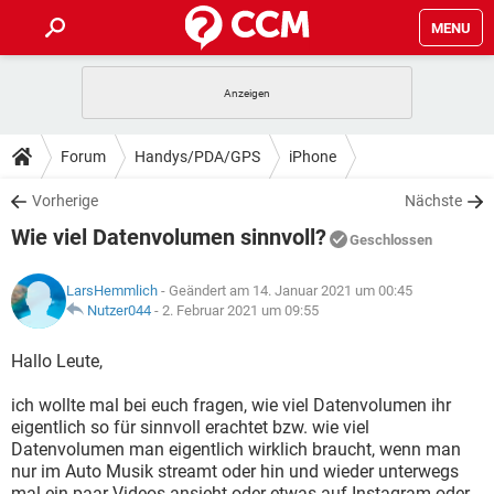
MENU
HOME
SPIELE
STREAMING
TIPPS & TRICKS
Forum
Handys/PDA/GPS
iPhone
ANDROID
IOS
SPIELE
STREAMING
DOWNLOADS
Vorherige
Nächste
WINDOWS 10
INSTAGRAM
ANDROID
IOS
Wie viel Datenvolumen sinnvoll?
WHATSAPP
SPIELE
TIKTOK
STREAMING
Geschlossen
FORUM
WINDOWS 10
INSTAGRAM
FACEBOOK
ANDROID
HARDWARE
IOS
LarsHemmlich
- Geändert am 14. Januar 2021 um 00:45
WHATSAPP
SPIELE
TIKTOK
STREAMING
LEXIKON
Nutzer044
-
2. Februar 2021 um 09:55
WINDOWS 10
INSTAGRAM
FACEBOOK
ANDROID
HARDWARE
IOS
WHATSAPP
SPIELE
TIKTOK
STREAMING
Hallo Leute,
WINDOWS 10
INSTAGRAM
FACEBOOK
ANDROID
HARDWARE
IOS
ich wollte mal bei euch fragen, wie viel Datenvolumen ihr
WHATSAPP
TIKTOK
eigentlich so für sinnvoll erachtet bzw. wie viel
WINDOWS 10
INSTAGRAM
FACEBOOK
HARDWARE
Datenvolumen man eigentlich wirklich braucht, wenn man
WHATSAPP
TIKTOK
nur im Auto Musik streamt oder hin und wieder unterwegs
mal ein paar Videos ansieht oder etwas auf Instagram oder