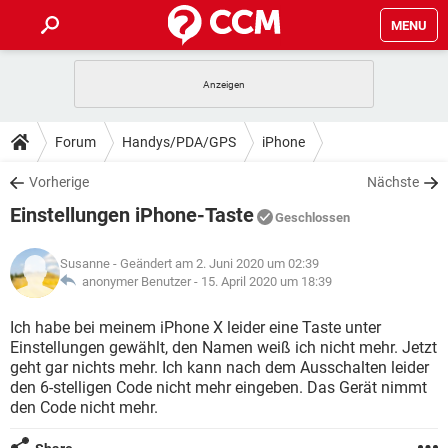
MENU
HOME
SPIELE
STREAMING
TIPPS & TRICKS
Forum
Handys/PDA/GPS
iPhone
ANDROID
IOS
SPIELE
STREAMING
DOWNLOADS
Vorherige
Nächste
WINDOWS 10
INSTAGRAM
ANDROID
IOS
Einstellungen iPhone-Taste
WHATSAPP
SPIELE
TIKTOK
STREAMING
Geschlossen
FORUM
WINDOWS 10
INSTAGRAM
FACEBOOK
ANDROID
HARDWARE
IOS
Susanne
- Geändert am 2. Juni 2020 um 02:39
WHATSAPP
SPIELE
TIKTOK
STREAMING
LEXIKON
anonymer Benutzer -
15. April 2020 um 18:39
WINDOWS 10
INSTAGRAM
FACEBOOK
ANDROID
HARDWARE
IOS
WHATSAPP
SPIELE
TIKTOK
STREAMING
Ich habe bei meinem iPhone X leider eine Taste unter
WINDOWS 10
INSTAGRAM
Einstellungen gewählt, den Namen weiß ich nicht mehr. Jetzt
FACEBOOK
ANDROID
HARDWARE
IOS
geht gar nichts mehr. Ich kann nach dem Ausschalten leider
WHATSAPP
TIKTOK
den 6-stelligen Code nicht mehr eingeben. Das Gerät nimmt
WINDOWS 10
INSTAGRAM
FACEBOOK
HARDWARE
den Code nicht mehr.
WHATSAPP
TIKTOK