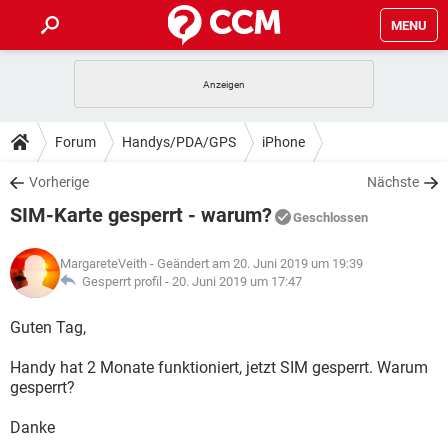
MENU
HOME
SPIELE
STREAMING
TIPPS & TRICKS
Forum
Handys/PDA/GPS
iPhone
ANDROID
IOS
SPIELE
STREAMING
DOWNLOADS
Vorherige
Nächste
WINDOWS 10
INSTAGRAM
ANDROID
IOS
SIM-Karte gesperrt - warum?
WHATSAPP
SPIELE
TIKTOK
STREAMING
Geschlossen
FORUM
WINDOWS 10
INSTAGRAM
FACEBOOK
ANDROID
HARDWARE
IOS
MargareteVeith
- Geändert am 20. Juni 2019 um 19:39
WHATSAPP
SPIELE
TIKTOK
STREAMING
LEXIKON
Gesperrt profil -
20. Juni 2019 um 17:47
WINDOWS 10
INSTAGRAM
FACEBOOK
ANDROID
HARDWARE
IOS
WHATSAPP
SPIELE
TIKTOK
STREAMING
Guten Tag,
WINDOWS 10
INSTAGRAM
FACEBOOK
ANDROID
HARDWARE
IOS
Handy hat 2 Monate funktioniert, jetzt SIM gesperrt. Warum
WHATSAPP
TIKTOK
gesperrt?
WINDOWS 10
INSTAGRAM
FACEBOOK
HARDWARE
WHATSAPP
TIKTOK
Danke