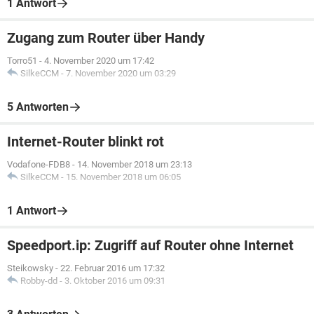
1 Antwort
Zugang zum Router über Handy
Torro51
-
4. November 2020 um 17:42
SilkeCCM
-
7. November 2020 um 03:29
5 Antworten
Internet-Router blinkt rot
Vodafone-FDB8
-
14. November 2018 um 23:13
SilkeCCM
-
15. November 2018 um 06:05
1 Antwort
Speedport.ip: Zugriff auf Router ohne Internet
Steikowsky
-
22. Februar 2016 um 17:32
Robby-dd
-
3. Oktober 2016 um 09:31