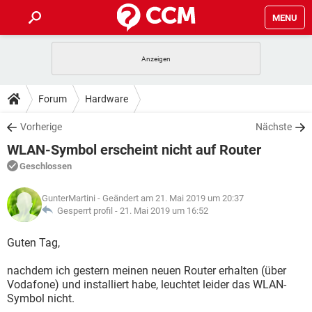
MENU
HOME
SPIELE
STREAMING
TIPPS & TRICKS
Forum
Hardware
ANDROID
IOS
SPIELE
STREAMING
DOWNLOADS
Vorherige
Nächste
WINDOWS 10
INSTAGRAM
ANDROID
IOS
WLAN-Symbol erscheint nicht auf Router
WHATSAPP
SPIELE
TIKTOK
STREAMING
FORUM
WINDOWS 10
INSTAGRAM
Geschlossen
FACEBOOK
ANDROID
HARDWARE
IOS
WHATSAPP
SPIELE
TIKTOK
STREAMING
LEXIKON
WINDOWS 10
GunterMartini
- Geändert am 21. Mai 2019 um 20:37
INSTAGRAM
FACEBOOK
ANDROID
HARDWARE
IOS
Gesperrt profil -
21. Mai 2019 um 16:52
WHATSAPP
SPIELE
TIKTOK
STREAMING
WINDOWS 10
INSTAGRAM
Guten Tag,
FACEBOOK
ANDROID
HARDWARE
IOS
WHATSAPP
TIKTOK
nachdem ich gestern meinen neuen Router erhalten (über
WINDOWS 10
INSTAGRAM
FACEBOOK
HARDWARE
Vodafone) und installiert habe, leuchtet leider das WLAN-
WHATSAPP
TIKTOK
Symbol nicht.