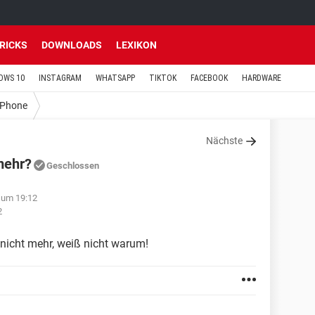
TRICKS
DOWNLOADS
LEXIKON
OWS 10
INSTAGRAM
WHATSAPP
TIKTOK
FACEBOOK
HARDWARE
iPhone
Nächste
mehr?
Geschlossen
 um 19:12
2
nicht mehr, weiß nicht warum!