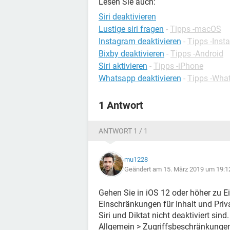
Lesen Sie auch:
Siri deaktivieren
Lustige siri fragen
-
Tipps -macOS
Instagram deaktivieren
-
Tipps -Inst
Bixby deaktivieren
-
Tipps -Android
Siri aktivieren
-
Tipps -iPhone
Whatsapp deaktivieren
-
Tipps -Wha
1 Antwort
ANTWORT 1 / 1
mu1228
Geändert am 15. März 2019 um 19:1
Gehen Sie in iOS 12 oder höher zu E
Einschränkungen für Inhalt und Priv
Siri und Diktat nicht deaktiviert sin
Allgemein > Zugriffsbeschränkunge