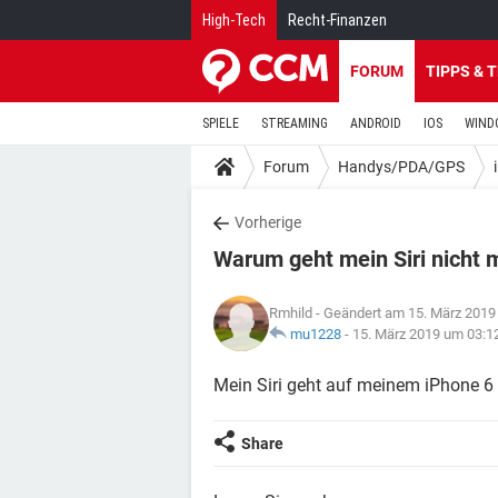
High-Tech
Recht-Finanzen
FORUM
TIPPS & 
SPIELE
STREAMING
ANDROID
IOS
WIND
Forum
Handys/PDA/GPS
Vorherige
Warum geht mein Siri nicht 
Rmhild
- Geändert am 15. März 2019
mu1228
-
15. März 2019 um 03:1
Mein Siri geht auf meinem iPhone 6 
Share