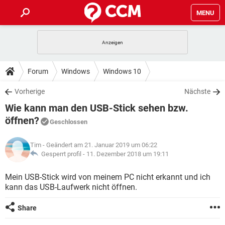
MENU
HOME
SPIELE
STREAMING
TIPPS & TRICKS
Forum
Windows
Windows 10
ANDROID
IOS
SPIELE
STREAMING
DOWNLOADS
Vorherige
Nächste
WINDOWS 10
INSTAGRAM
ANDROID
IOS
Wie kann man den USB-Stick sehen bzw.
WHATSAPP
SPIELE
TIKTOK
STREAMING
FORUM
WINDOWS 10
INSTAGRAM
öffnen?
Geschlossen
FACEBOOK
ANDROID
HARDWARE
IOS
WHATSAPP
SPIELE
TIKTOK
STREAMING
LEXIKON
WINDOWS 10
INSTAGRAM
Tim
- Geändert am 21. Januar 2019 um 06:22
FACEBOOK
ANDROID
HARDWARE
IOS
Gesperrt profil -
11. Dezember 2018 um 19:11
WHATSAPP
SPIELE
TIKTOK
STREAMING
WINDOWS 10
INSTAGRAM
Mein USB-Stick wird von meinem PC nicht erkannt und ich
FACEBOOK
ANDROID
HARDWARE
IOS
WHATSAPP
TIKTOK
kann das USB-Laufwerk nicht öffnen.
WINDOWS 10
INSTAGRAM
FACEBOOK
HARDWARE
Share
WHATSAPP
TIKTOK