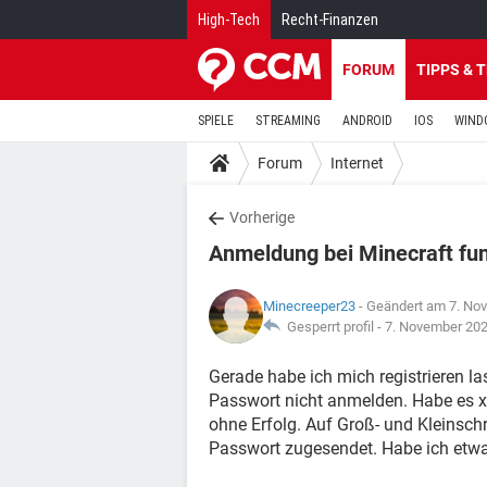
High-Tech
Recht-Finanzen
FORUM
TIPPS & 
SPIELE
STREAMING
ANDROID
IOS
WIND
Forum
Internet
Vorherige
Anmeldung bei Minecraft funk
Minecreeper23
- Geändert am 7. No
Gesperrt profil -
7. November 20
Gerade habe ich mich registrieren 
Passwort nicht anmelden. Habe es x
ohne Erfolg. Auf Groß- und Kleinsc
Passwort zugesendet. Habe ich etw