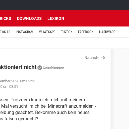
TRICKS
DOWNLOADS
LEXIKON
OWS 10
INSTAGRAM
WHATSAPP
TIKTOK
FACEBOOK
HARDWARE
Nächste
tioniert nicht
Geschlossen
vember 2020 um 02:25
20 um 03:51
lassen. Trotzdem kann ich mich mit meinem
 Mal versucht, mich bei Minecraft anzumelden -
hreibung geachtet. Bekomme auch kein neues
as falsch gemacht?