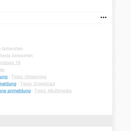
e Antworten
 Beste Antworten
indows 10
ele
dung
-
Tipps -Streaming
meldung
-
Tipps -Download
ohne anmeldung
-
Tipps -Multimedia