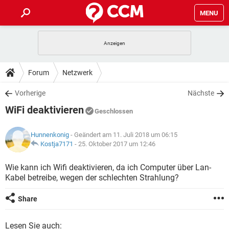
MENU
HOME
SPIELE
STREAMING
TIPPS & TRICKS
Forum
Netzwerk
ANDROID
IOS
SPIELE
STREAMING
DOWNLOADS
Vorherige
Nächste
WINDOWS 10
INSTAGRAM
ANDROID
IOS
WiFi deaktivieren
WHATSAPP
SPIELE
TIKTOK
STREAMING
Geschlossen
FORUM
WINDOWS 10
INSTAGRAM
FACEBOOK
ANDROID
HARDWARE
IOS
Hunnenkonig
- Geändert am 11. Juli 2018 um 06:15
WHATSAPP
SPIELE
TIKTOK
STREAMING
LEXIKON
Kostja7171
-
25. Oktober 2017 um 12:46
WINDOWS 10
INSTAGRAM
FACEBOOK
ANDROID
HARDWARE
IOS
WHATSAPP
SPIELE
TIKTOK
STREAMING
Wie kann ich Wifi deaktivieren, da ich Computer über Lan-
WINDOWS 10
INSTAGRAM
Kabel betreibe, wegen der schlechten Strahlung?
FACEBOOK
ANDROID
HARDWARE
IOS
WHATSAPP
TIKTOK
WINDOWS 10
INSTAGRAM
Share
FACEBOOK
HARDWARE
WHATSAPP
TIKTOK
Lesen Sie auch: