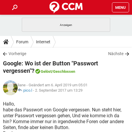
MENU
HOME
SPIELE
STREAMING
TIPPS & TRICKS
Forum
Internet
ANDROID
IOS
SPIELE
STREAMING
DOWNLOADS
Vorherige
Nächste
WINDOWS 10
INSTAGRAM
ANDROID
IOS
Google: Wo ist der Button "Passwort
WHATSAPP
SPIELE
TIKTOK
STREAMING
FORUM
WINDOWS 10
INSTAGRAM
vergessen"?
Gelöst
/Geschlossen
FACEBOOK
ANDROID
HARDWARE
IOS
WHATSAPP
SPIELE
TIKTOK
STREAMING
LEXIKON
WINDOWS 10
INSTAGRAM
liane
- Geändert am 6. April 2019 um 05:01
FACEBOOK
ANDROID
HARDWARE
IOS
pico.l
-
2. September 2017 um 13:29
WHATSAPP
SPIELE
TIKTOK
STREAMING
WINDOWS 10
INSTAGRAM
Hallo,
FACEBOOK
ANDROID
HARDWARE
IOS
WHATSAPP
TIKTOK
habe das Passwort von Google vergessen. Nun steht hier,
WINDOWS 10
INSTAGRAM
unter Passwort vergessen gehen, Und wie komme ich da
FACEBOOK
HARDWARE
hin? Komme immer nur in irgendwelche Foren oder andere
WHATSAPP
TIKTOK
Seiten, finde aber keinen Button.