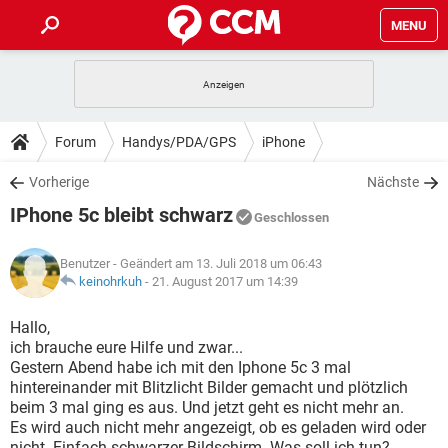
MENU
HOME
SPIELE
STREAMING
TIPPS & TRICKS
Forum
Handys/PDA/GPS
iPhone
ANDROID
IOS
SPIELE
STREAMING
DOWNLOADS
Vorherige
Nächste
WINDOWS 10
INSTAGRAM
ANDROID
IOS
IPhone 5c bleibt schwarz
WHATSAPP
SPIELE
TIKTOK
STREAMING
Geschlossen
FORUM
WINDOWS 10
INSTAGRAM
FACEBOOK
ANDROID
HARDWARE
IOS
Benutzer
- Geändert am 13. Juli 2018 um 06:43
WHATSAPP
SPIELE
TIKTOK
STREAMING
LEXIKON
keinohrkuh
-
21. August 2017 um 14:39
WINDOWS 10
INSTAGRAM
FACEBOOK
ANDROID
HARDWARE
IOS
WHATSAPP
SPIELE
TIKTOK
STREAMING
Hallo,
WINDOWS 10
INSTAGRAM
ich brauche eure Hilfe und zwar...
FACEBOOK
ANDROID
HARDWARE
IOS
Gestern Abend habe ich mit den Iphone 5c 3 mal
WHATSAPP
TIKTOK
hintereinander mit Blitzlicht Bilder gemacht und plötzlich
WINDOWS 10
INSTAGRAM
FACEBOOK
HARDWARE
beim 3 mal ging es aus. Und jetzt geht es nicht mehr an.
WHATSAPP
TIKTOK
Es wird auch nicht mehr angezeigt, ob es geladen wird oder
nicht. Einfach schwarzer Bildschirm. Was soll ich tun?