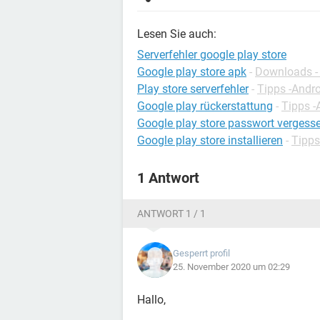
Lesen Sie auch:
Serverfehler google play store
Google play store apk
-
Downloads -
Play store serverfehler
-
Tipps -Andr
Google play rückerstattung
-
Tipps -
Google play store passwort vergess
Google play store installieren
-
Tipps
1 Antwort
ANTWORT 1 / 1
Gesperrt profil
25. November 2020 um 02:29
Hallo,