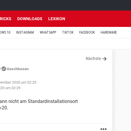
TRICKS
DOWNLOADS
LEXIKON
OWS 10
INSTAGRAM
WHATSAPP
TIKTOK
FACEBOOK
HARDWARE
Nächste
e
Geschlossen
vember 2020 um 02:29
020 um 02:29
kann nicht am Standardinstallationsort
-20.