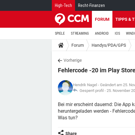
High-Tech
Recht-Finanzen
FORUM
TIPPS & 
SPIELE
STREAMING
ANDROID
IOS
WIND
Forum
Handys/PDA/GPS
Vorherige
Fehlercode -20 im Play Stor
Hendrik Nagel
- Geändert am 25. No
Gesperrt profil -
25. November 2
Bei mir erscheint dauernd: Die App 
heruntergeladen werden - Fehlercode
Was tun?
Share