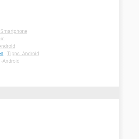
 Smartphone
oid
Android
en
-
Tipps -Android
 -Android