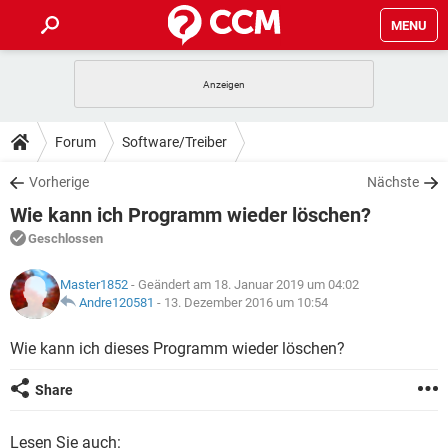
MENU
HOME
SPIELE
STREAMING
TIPPS & TRICKS
Forum
Software/Treiber
ANDROID
IOS
SPIELE
STREAMING
DOWNLOADS
Vorherige
Nächste
WINDOWS 10
INSTAGRAM
ANDROID
IOS
Wie kann ich Programm wieder löschen?
WHATSAPP
SPIELE
TIKTOK
STREAMING
FORUM
WINDOWS 10
INSTAGRAM
Geschlossen
FACEBOOK
ANDROID
HARDWARE
IOS
WHATSAPP
SPIELE
TIKTOK
STREAMING
LEXIKON
WINDOWS 10
Master1852
- Geändert am 18. Januar 2019 um 04:02
INSTAGRAM
FACEBOOK
ANDROID
HARDWARE
IOS
Andre120581
-
13. Dezember 2016 um 10:54
WHATSAPP
SPIELE
TIKTOK
STREAMING
WINDOWS 10
INSTAGRAM
Wie kann ich dieses Programm wieder löschen?
FACEBOOK
ANDROID
HARDWARE
IOS
WHATSAPP
TIKTOK
WINDOWS 10
INSTAGRAM
Share
FACEBOOK
HARDWARE
WHATSAPP
TIKTOK
Lesen Sie auch: