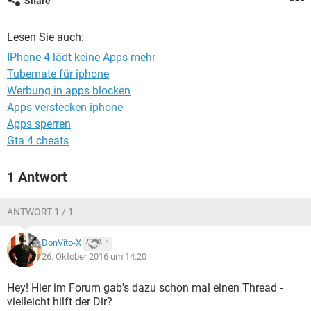
Share
FACEBOOK
HARDWARE
Lesen Sie auch:
IPhone 4 lädt keine Apps mehr
Tubemate für iphone
Werbung in apps blocken
Apps verstecken iphone
Apps sperren
Gta 4 cheats
1 Antwort
ANTWORT 1 / 1
DonVito-X
1
26. Oktober 2016 um 14:20
Hey! Hier im Forum gab's dazu schon mal einen Thread -
vielleicht hilft der Dir?