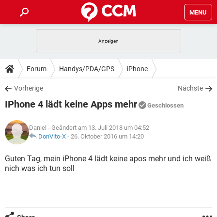
MENU
HOME
SPIELE
STREAMING
TIPPS & TRICKS
Forum
Handys/PDA/GPS
iPhone
ANDROID
IOS
SPIELE
STREAMING
DOWNLOADS
Vorherige
Nächste
WINDOWS 10
INSTAGRAM
ANDROID
IOS
IPhone 4 lädt keine Apps mehr
WHATSAPP
SPIELE
TIKTOK
STREAMING
Geschlossen
FORUM
WINDOWS 10
INSTAGRAM
FACEBOOK
ANDROID
HARDWARE
IOS
Daniel
- Geändert am 13. Juli 2018 um 04:52
WHATSAPP
SPIELE
TIKTOK
STREAMING
LEXIKON
DonVito-X
-
26. Oktober 2016 um 14:20
WINDOWS 10
INSTAGRAM
FACEBOOK
ANDROID
HARDWARE
IOS
WHATSAPP
SPIELE
TIKTOK
STREAMING
Guten Tag, mein iPhone 4 lädt keine apos mehr und ich weiß
WINDOWS 10
INSTAGRAM
nich was ich tun soll
FACEBOOK
ANDROID
HARDWARE
IOS
WHATSAPP
TIKTOK
WINDOWS 10
INSTAGRAM
FACEBOOK
HARDWARE
WHATSAPP
TIKTOK