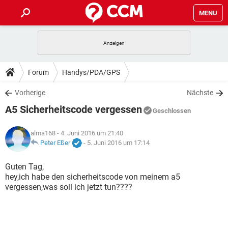
MENU
HOME
SPIELE
STREAMING
TIPPS & TRICKS
Forum
Handys/PDA/GPS
ANDROID
IOS
SPIELE
STREAMING
DOWNLOADS
Vorherige
Nächste
WINDOWS 10
INSTAGRAM
ANDROID
IOS
A5 Sicherheitscode vergessen
WHATSAPP
SPIELE
TIKTOK
STREAMING
Geschlossen
FORUM
WINDOWS 10
INSTAGRAM
FACEBOOK
ANDROID
HARDWARE
IOS
alma168
- 4. Juni 2016 um 21:40
WHATSAPP
SPIELE
TIKTOK
STREAMING
LEXIKON
Peter Eßer
-
5. Juni 2016 um 17:14
WINDOWS 10
INSTAGRAM
FACEBOOK
ANDROID
HARDWARE
IOS
WHATSAPP
SPIELE
TIKTOK
STREAMING
Guten Tag,
WINDOWS 10
INSTAGRAM
hey,ich habe den sicherheitscode von meinem a5
FACEBOOK
ANDROID
HARDWARE
IOS
vergessen,was soll ich jetzt tun????
WHATSAPP
TIKTOK
WINDOWS 10
INSTAGRAM
FACEBOOK
HARDWARE
WHATSAPP
TIKTOK