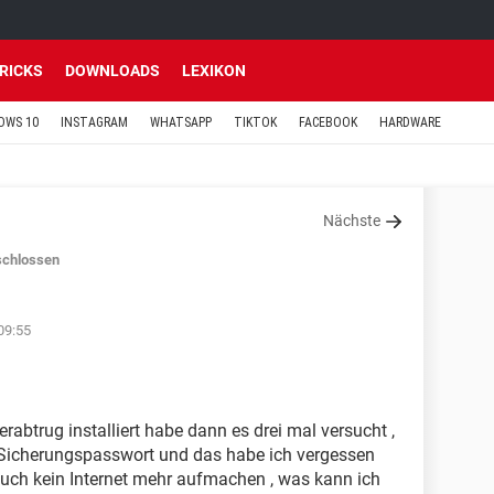
TRICKS
DOWNLOADS
LEXIKON
OWS 10
INSTAGRAM
WHATSAPP
TIKTOK
FACEBOOK
HARDWARE
Nächste
chlossen
09:55
abtrug installiert habe dann es drei mal versucht ,
Sicherungspasswort und das habe ich vergessen
uch kein Internet mehr aufmachen , was kann ich