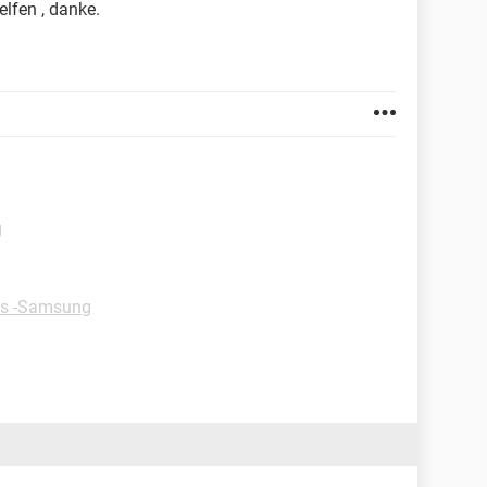
elfen , danke.
g
ps -Samsung