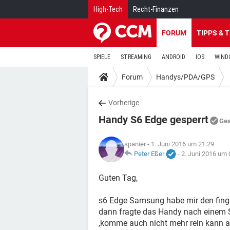
High-Tech
Recht-Finanzen
FORUM
TIPPS & 
SPIELE
STREAMING
ANDROID
IOS
WIND
Forum
Handys/PDA/GPS
Vorherige
Handy S6 Edge gesperrt
Ges
spanier
- 1. Juni 2016 um 21:29
Peter Eßer
-
2. Juni 2016 um 
Guten Tag,
s6 Edge Samsung habe mir den finger
dann fragte das Handy nach einem 
,komme auch nicht mehr rein kann a