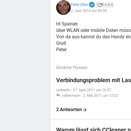
Peter Eßer
6.915
2. Juni 2016 um 09:55
Hi Spanier,
über WLAN oder mobile Daten müss
Von da aus kannst du das Handy ents
Gruß
Peter
Ähnliche Threads
Verbindungsproblem mit Las
umberto
-
27. April 2011 um 16:57
cybermann
-
2. Mai 2011 um 12:32
2 Antworten
Warum lässt sich CCleaner n