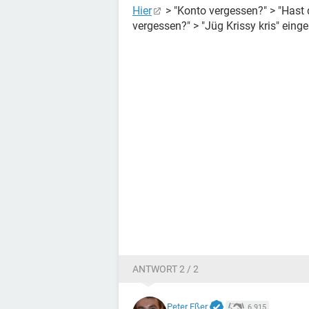
Hier
> "Konto vergessen?" > "Hast
vergessen?" > "Jüg Krissy kris" eing
ANTWORT 2 / 2
Peter Eßer
6.915