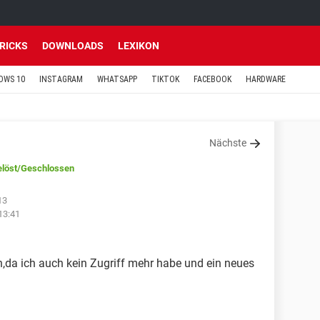
TRICKS
DOWNLOADS
LEXIKON
OWS 10
INSTAGRAM
WHATSAPP
TIKTOK
FACEBOOK
HARDWARE
Nächste
löst
/Geschlossen
13
13:41
,da ich auch kein Zugriff mehr habe und ein neues