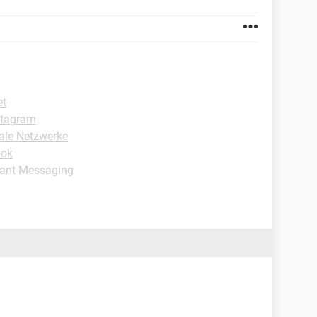
et
stagram
iale Netzwerke
ook
tant Messaging