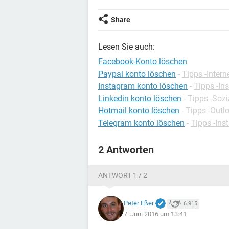
Share
Lesen Sie auch:
Facebook-Konto löschen
Paypal konto löschen
-
Tipps -Intern
Instagram konto löschen
-
Tipps -In
Linkedin konto löschen
-
Tipps -Soz
Hotmail konto löschen
-
Tipps -Outl
Telegram konto löschen
-
Tipps -Ins
2 Antworten
ANTWORT 1 / 2
Peter Eßer
6.915
7. Juni 2016 um 13:41