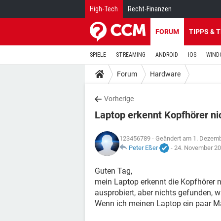
High-Tech
Recht-Finanzen
FORUM
TIPPS & 
SPIELE
STREAMING
ANDROID
IOS
WIND
Forum
Hardware
Vorherige
Laptop erkennt Kopfhörer ni
123456789
- Geändert am 1. Dezem
Peter Eßer
-
24. November 20
Guten Tag,
mein Laptop erkennt die Kopfhörer n
ausprobiert, aber nichts gefunden, w
Wenn ich meinen Laptop ein paar Mal 