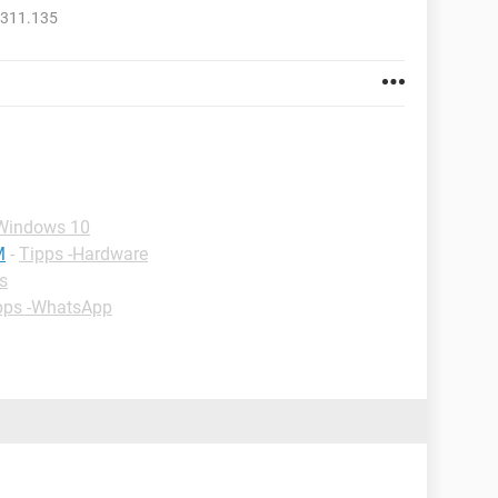
2311.135
-Windows 10
M
-
Tipps -Hardware
s
pps -WhatsApp