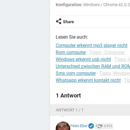
Konfiguration:
Windows / Chrome 42.0.
Share
Lesen Sie auch:
Computer erkennt mp3 player nicht
Rom computer
-
Tipps - Computer
Windows erkennt usb nicht
-
Tipps 
Unterschied zwischen RAM und RO
Sms vom computer
-
Tipps -Window
Whatsapp erkennt kontakt nicht
-
Ti
1 Antwort
ANTWORT 1 / 1
Peter Eßer
6.915