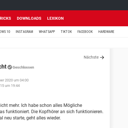
TRICKS
DOWNLOADS
LEXIKON
OWS 10
INSTAGRAM
WHATSAPP
TIKTOK
FACEBOOK
HARDWARE
Nächste
cht
Geschlossen
ber 2020 um 04:00
15 um 19:44
icht mehr. Ich habe schon alles Mögliche
as funktioniert. Die Kopfhörer an sich funktionieren.
neu starte, geht alles wieder.