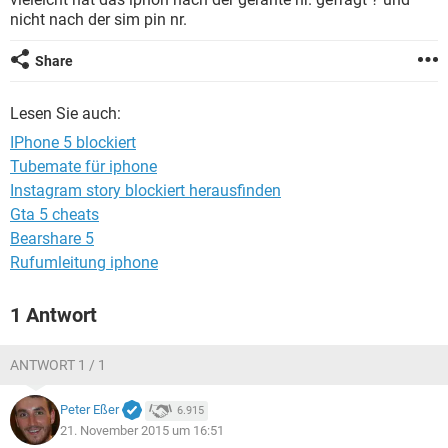
FACEBOOK
HARDWARE
nicht nach der sim pin nr.
Share
Lesen Sie auch:
IPhone 5 blockiert
Tubemate für iphone
Instagram story blockiert herausfinden
Gta 5 cheats
Bearshare 5
Rufumleitung iphone
1 Antwort
ANTWORT 1 / 1
Peter Eßer
6.915
21. November 2015 um 16:51