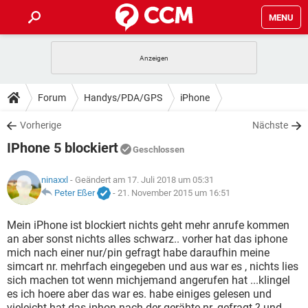
MENU
HOME
SPIELE
STREAMING
TIPPS & TRICKS
Forum
Handys/PDA/GPS
iPhone
ANDROID
IOS
SPIELE
STREAMING
DOWNLOADS
Vorherige
Nächste
WINDOWS 10
INSTAGRAM
ANDROID
IOS
IPhone 5 blockiert
WHATSAPP
SPIELE
TIKTOK
STREAMING
Geschlossen
FORUM
WINDOWS 10
INSTAGRAM
FACEBOOK
ANDROID
HARDWARE
IOS
ninaxxl
- Geändert am 17. Juli 2018 um 05:31
WHATSAPP
SPIELE
TIKTOK
STREAMING
LEXIKON
Peter Eßer
-
21. November 2015 um 16:51
WINDOWS 10
INSTAGRAM
FACEBOOK
ANDROID
HARDWARE
IOS
WHATSAPP
SPIELE
TIKTOK
STREAMING
Mein iPhone ist blockiert nichts geht mehr anrufe kommen
WINDOWS 10
INSTAGRAM
an aber sonst nichts alles schwarz.. vorher hat das iphone
FACEBOOK
ANDROID
HARDWARE
IOS
mich nach einer nur/pin gefragt habe daraufhin meine
WHATSAPP
TIKTOK
simcart nr. mehrfach eingegeben und aus war es , nichts lies
WINDOWS 10
INSTAGRAM
FACEBOOK
HARDWARE
sich machen tot wenn michjemand angerufen hat ...klingel
WHATSAPP
TIKTOK
es ich hoere aber das war es. habe einiges gelesen und
vieleicht hat das iphon nach der gerähte nr. gefragt ? und