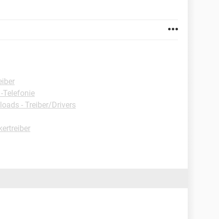
eiber
 -Telefonie
oads - Treiber/Drivers
ertreiber