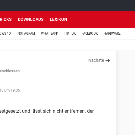
TRICKS
DOWNLOADS
LEXIKON
OWS 10
INSTAGRAM
WHATSAPP
TIKTOK
FACEBOOK
HARDWARE
Nächste
eschlossen
15 um 19:06
festgesetzt und lässt sich nicht entfernen. der