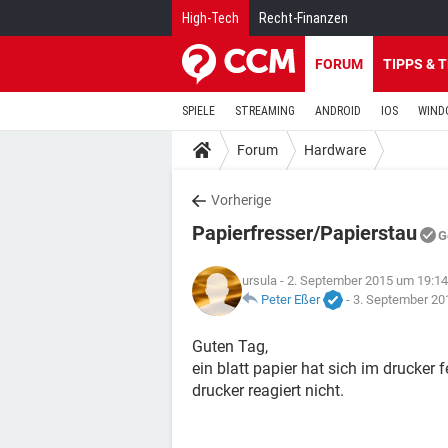
High-Tech
Recht-Finanzen
FORUM
TIPPS & 
SPIELE
STREAMING
ANDROID
IOS
WIND
Forum
Hardware
Vorherige
Papierfresser/Papierstau
G
ursula
- 2. September 2015 um 19:14
Peter Eßer
-
3. September 20
Guten Tag,
ein blatt papier hat sich im drucker 
drucker reagiert nicht.