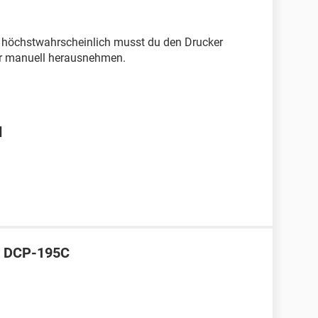
r höchstwahrscheinlich musst du den Drucker
er manuell herausnehmen.
d
r DCP-195C