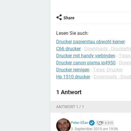
Share
Lesen Sie auch:
Drucker papierstau obwohl keiner
C66 drucker
-
Downloads - Druckertr
Drucker mit handy verbinden
-
Tipps
Drucker canon pixma ip4950
-
Downl
Drucker reinigen
-
Tipps -Drucker
Hp 1510 drucker
-
Downloads - Druck
1 Antwort
ANTWORT 1 / 1
Peter Eßer
6.915
3. September 2015 um 19:06