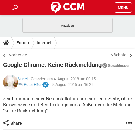
MENU
HOME
SPIELE
STREAMING
TIPPS & TRICKS
Forum
Internet
ANDROID
IOS
SPIELE
STREAMING
DOWNLOADS
Vorherige
Nächste
WINDOWS 10
INSTAGRAM
ANDROID
IOS
Google Chrome: Keine Rückmeldung
WHATSAPP
SPIELE
TIKTOK
STREAMING
Geschlossen
FORUM
WINDOWS 10
INSTAGRAM
FACEBOOK
ANDROID
HARDWARE
IOS
Vusel
- Geändert am 4. August 2018 um 00:15
WHATSAPP
SPIELE
TIKTOK
STREAMING
LEXIKON
Peter Eßer
-
9. August 2015 um 16:25
WINDOWS 10
INSTAGRAM
FACEBOOK
ANDROID
HARDWARE
IOS
WHATSAPP
SPIELE
TIKTOK
STREAMING
zeigt mir nach einer Neuinstallation nur eine leere Seite, ohne
WINDOWS 10
INSTAGRAM
Browserzeile und Bearbeitungsicons. Außerdem die Meldung
FACEBOOK
ANDROID
HARDWARE
IOS
"keine Rückmeldung"
WHATSAPP
TIKTOK
WINDOWS 10
INSTAGRAM
FACEBOOK
HARDWARE
Share
WHATSAPP
TIKTOK