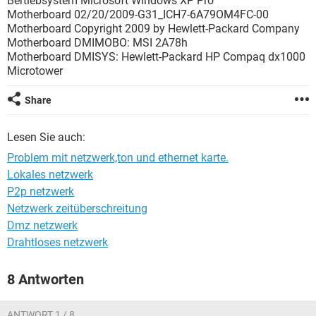
Bertiebsystem Microsoft Windows XP Pro
FACEBOOK
HARDWARE
Motherboard 02/20/2009-G31_ICH7-6A79OM4FC-00
Motherboard Copyright 2009 by Hewlett-Packard Company
Motherboard DMIMOBO: MSI 2A78h
Motherboard DMISYS: Hewlett-Packard HP Compaq dx1000
Microtower
Share
Lesen Sie auch:
Problem mit netzwerk,ton und ethernet karte.
Lokales netzwerk
P2p netzwerk
Netzwerk zeitüberschreitung
Dmz netzwerk
Drahtloses netzwerk
8 Antworten
ANTWORT 1 / 8