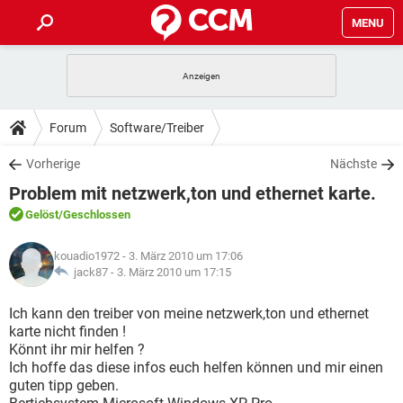
MENU
HOME
SPIELE
STREAMING
TIPPS & TRICKS
Forum
Software/Treiber
ANDROID
IOS
SPIELE
STREAMING
DOWNLOADS
Vorherige
Nächste
WINDOWS 10
INSTAGRAM
ANDROID
IOS
Problem mit netzwerk,ton und ethernet karte.
WHATSAPP
SPIELE
TIKTOK
STREAMING
FORUM
WINDOWS 10
INSTAGRAM
Gelöst
/Geschlossen
FACEBOOK
ANDROID
HARDWARE
IOS
WHATSAPP
SPIELE
TIKTOK
STREAMING
LEXIKON
WINDOWS 10
kouadio1972
- 3. März 2010 um 17:06
INSTAGRAM
FACEBOOK
ANDROID
HARDWARE
IOS
jack87 -
3. März 2010 um 17:15
WHATSAPP
SPIELE
TIKTOK
STREAMING
WINDOWS 10
INSTAGRAM
Ich kann den treiber von meine netzwerk,ton und ethernet
FACEBOOK
ANDROID
HARDWARE
IOS
karte nicht finden !
WHATSAPP
TIKTOK
Könnt ihr mir helfen ?
WINDOWS 10
INSTAGRAM
FACEBOOK
HARDWARE
Ich hoffe das diese infos euch helfen können und mir einen
WHATSAPP
TIKTOK
guten tipp geben.