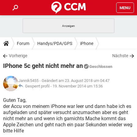
MENU
HOME
SPIELE
STREAMING
TIPPS & TRICKS
Forum
Handys/PDA/GPS
iPhone
ANDROID
IOS
SPIELE
STREAMING
DOWNLOADS
Vorherige
Nächste
WINDOWS 10
INSTAGRAM
ANDROID
IOS
IPhone 5c geht nicht mehr an
WHATSAPP
SPIELE
TIKTOK
STREAMING
Geschlossen
FORUM
WINDOWS 10
INSTAGRAM
FACEBOOK
ANDROID
HARDWARE
IOS
Jannik5455
- Geändert am 23. August 2018 um 04:47
WHATSAPP
SPIELE
TIKTOK
STREAMING
LEXIKON
Gesperrt profil -
19. November 2014 um 15:36
WINDOWS 10
INSTAGRAM
FACEBOOK
ANDROID
HARDWARE
IOS
WHATSAPP
SPIELE
TIKTOK
STREAMING
Guten Tag,
WINDOWS 10
INSTAGRAM
der Accu von meinem iPhone war leer und dann habe ich es
FACEBOOK
ANDROID
HARDWARE
IOS
aufgeladen und später versucht anzumachen aber es geht
WHATSAPP
TIKTOK
nicht mehr an und wenn ich garnichts Mache kommt das
WINDOWS 10
INSTAGRAM
FACEBOOK
HARDWARE
Apple Zeichen und geht nach ein paar Sekunden wieder weg
WHATSAPP
TIKTOK
bitte Hilfe